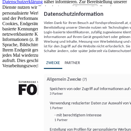
Datenschutzerklärung
näher informieren.
Zur Bereitstellung unserer
Dienste nutzen wir Technologien von
. Zwecke:
Partnern (5)
personalisierte Werbung und Inhalte, Messung von Werbeleistung
Datenschutzinformation
und der Performance von Inhalten sowie Zielgruppenforschung.
Vielen Dank für Ihren Besuch auf fondsprofessionell.at
Cookies, Endgeräte- oder ähnliche Online-Kennungen (z. B. login-
Bereitstellung unserer Dienste nutzen wir Technologien
basierte Kennungen, zufällig generierte Kennungen,
Login-basierte Identifikatoren, zufällig zugewiesene Id
netzwerkbasierte Kennungen) können zusammen mit anderen
Informationen auf Ihrem Gerät gespeichert oder gelese
Informationen (z. B. Browsertyp und Browserinformationen,
Werbung und Inhalte, Messung von Werbeleistung und d
Sprache, Bildschirmgröße, unterstützte Technologien usw.) auf
ist für den Zugriff auf die Website nicht erforderlich. S
Ihrem Endgerät gespeichert oder von dort ausgelesen werden, um es
Schalter ändern, oder später jederzeit via Datenschutzer
jedes Mal wiederzuerkennen, wenn es eine App oder einer Webseite
aufruft. Dies geschieht für einen oder mehrere der hier aufgeführten
ZWECKE
PARTNER
Verarbeitungszwecke.
Allgemein Zwecke
(7)
Speichern von oder Zugriff auf Informationen au
3 Partner
FONDS professionell
Verwendung reduzierter Daten zur Auswahl von
1 Partner
- mit berechtigtem Interesse
1 Partner
Erstellung von Profilen für personalisierte Werbu