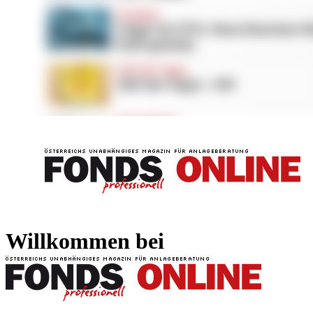
FONDS professionell
FONDS professi
Willkommen bei