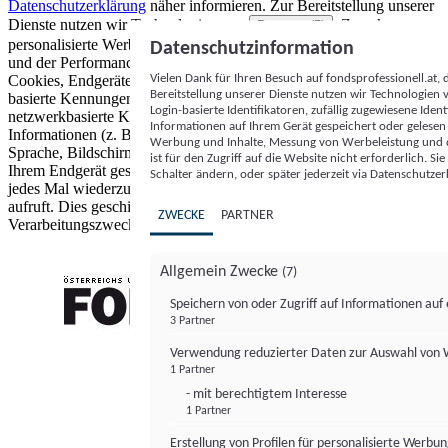
Datenschutzerklärung
näher informieren.
Zur Bereitstellung unserer
Dienste nutzen wir Technologien von
. Zwecke:
Partnern (5)
personalisierte Werbung und Inhalte, Messung von Werbeleistung
Datenschutzinformation
und der Performance von Inhalten sowie Zielgruppenforschung.
Vielen Dank für Ihren Besuch auf fondsprofessionell.at
Cookies, Endgeräte- oder ähnliche Online-Kennungen (z. B. login-
Bereitstellung unserer Dienste nutzen wir Technologien
basierte Kennungen, zufällig generierte Kennungen,
Login-basierte Identifikatoren, zufällig zugewiesene Id
netzwerkbasierte Kennungen) können zusammen mit anderen
Informationen auf Ihrem Gerät gespeichert oder gelese
Informationen (z. B. Browsertyp und Browserinformationen,
Werbung und Inhalte, Messung von Werbeleistung und d
Sprache, Bildschirmgröße, unterstützte Technologien usw.) auf
ist für den Zugriff auf die Website nicht erforderlich. S
Ihrem Endgerät gespeichert oder von dort ausgelesen werden, um es
Schalter ändern, oder später jederzeit via Datenschutzer
jedes Mal wiederzuerkennen, wenn es eine App oder einer Webseite
aufruft. Dies geschieht für einen oder mehrere der hier aufgeführten
ZWECKE
PARTNER
Verarbeitungszwecke.
Allgemein Zwecke
(7)
Speichern von oder Zugriff auf Informationen au
3 Partner
FONDS professionell
Verwendung reduzierter Daten zur Auswahl von
1 Partner
- mit berechtigtem Interesse
1 Partner
Erstellung von Profilen für personalisierte Werbu