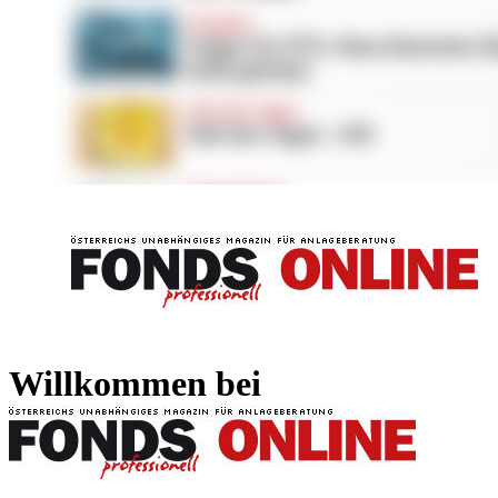
FONDS professionell
FONDS professi
Willkommen bei