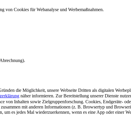
ndung von Cookies für Webanalyse und Werbemaßnahmen.
e Abrechnung).
ünden die Möglichkeit, unsere Webseite Dritten als digitalen Werbeplat
zerklärung
näher informieren.
Zur Bereitstellung unserer Dienste nutz
e von Inhalten sowie Zielgruppenforschung. Cookies, Endgeräte- ode
 zusammen mit anderen Informationen (z. B. Browsertyp und Browserin
n, um es jedes Mal wiederzuerkennen, wenn es eine App oder einer Webs