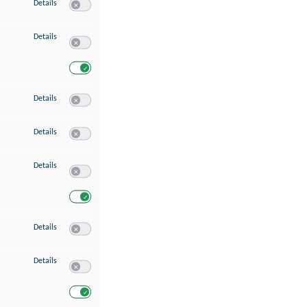
zu Speichern von oder Zugriff auf Informationen auf einem Endgerät
Details
Switch zum Einwilligen bzw. Ablehnen des Dienstes Speichern 
zu Verwendung reduzierter Daten zur Auswahl von Werbeanzeigen
Details
Switch zum Einwilligen bzw. Ablehnen des Dienstes Verwend
Switch zum Einwilligen bzw. Ablehnen des Dienstes Verwendu
zu Erstellung von Profilen für personalisierte Werbung
Details
Switch zum Einwilligen bzw. Ablehnen des Dienstes Erstellung 
zu Verwendung von Profilen zur Auswahl personalisierter Werbung
Details
Switch zum Einwilligen bzw. Ablehnen des Dienstes Verwendun
zu Messung der Werbeleistung
Details
Switch zum Einwilligen bzw. Ablehnen des Dienstes Messung 
Switch zum Einwilligen bzw. Ablehnen des Dienstes Messung d
zu Messung der Performance von Inhalten
Details
Switch zum Einwilligen bzw. Ablehnen des Dienstes Messung 
zu Analyse von Zielgruppen durch Statistiken oder Kombinationen von Dat
Details
Switch zum Einwilligen bzw. Ablehnen des Dienstes Analyse v
Switch zum Einwilligen bzw. Ablehnen des Dienstes Analyse v