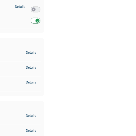
zu Entwicklung und Verbesserung der Angebote
Details
Switch zum Einwilligen bzw. Ablehnen des Dienstes Entwickl
Switch zum Einwilligen bzw. Ablehnen des Dienstes Entwicklu
zu Gewährleistung der Sicherheit, Verhinderung und Aufdeckung v
Details
zu Bereitstellung und Anzeige von Werbung und Inhalten
Details
zu Ihre Entscheidungen zum Datenschutz speichern und übermittel
Details
zu Abgleichung und Kombination von Daten aus unterschiedlichen 
Details
zu Verknüpfung verschiedener Endgeräte
Details