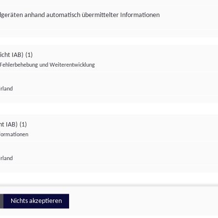
ndgeräten anhand automatisch übermittelter Informationen
icht IAB)
(1)
Fehlerbehebung und Weiterentwicklung
Irland
Impressum
Datenschutzerklärung
Datenschutzeinstellungen
ht IAB)
(1)
nformationen
Irland
ionell
Nichts akzeptieren