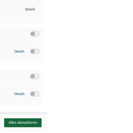
zu Identifikation von Endgeräten anhand automatisch übermittelte
Details
Switch zum Einwilligen bzw. Ablehnen der Kategorie Analyse / 
zu Google Analytics
Details
Switch zum Einwilligen bzw. Ablehnen des Dienstes Google Ana
Switch zum Einwilligen bzw. Ablehnen der Kategorie Sonstige 
zu YouTube
Details
Switch zum Einwilligen bzw. Ablehnen des Dienstes YouTube
Alles akzeptieren