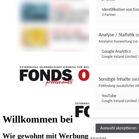
Identifikation von E
3 Partner
Analyse / Statistik
(n
Anonyme Auswertung zur 
Google Analytics
Google Ireland Limited, 
Sonstige Inhalte
(nic
Einbindung zusätzlicher I
FONDS professionell
YouTube
Google Ireland Limited, 
FONDS profess
Willkommen bei
Auswahl akzeptieren
Wie gewohnt mit Werbung lesen