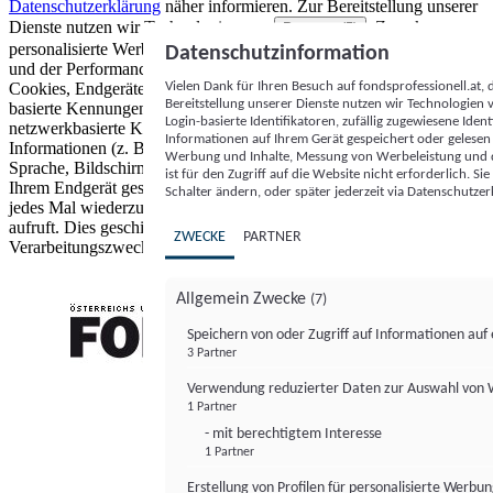
Datenschutzerklärung
näher informieren.
Zur Bereitstellung unserer
Dienste nutzen wir Technologien von
. Zwecke:
Partnern (5)
personalisierte Werbung und Inhalte, Messung von Werbeleistung
Datenschutzinformation
und der Performance von Inhalten sowie Zielgruppenforschung.
Vielen Dank für Ihren Besuch auf fondsprofessionell.at
Cookies, Endgeräte- oder ähnliche Online-Kennungen (z. B. login-
Bereitstellung unserer Dienste nutzen wir Technologien
basierte Kennungen, zufällig generierte Kennungen,
Login-basierte Identifikatoren, zufällig zugewiesene Id
netzwerkbasierte Kennungen) können zusammen mit anderen
Informationen auf Ihrem Gerät gespeichert oder gelese
Informationen (z. B. Browsertyp und Browserinformationen,
Werbung und Inhalte, Messung von Werbeleistung und d
Sprache, Bildschirmgröße, unterstützte Technologien usw.) auf
ist für den Zugriff auf die Website nicht erforderlich. S
Ihrem Endgerät gespeichert oder von dort ausgelesen werden, um es
Schalter ändern, oder später jederzeit via Datenschutzer
jedes Mal wiederzuerkennen, wenn es eine App oder einer Webseite
aufruft. Dies geschieht für einen oder mehrere der hier aufgeführten
ZWECKE
PARTNER
Verarbeitungszwecke.
Allgemein Zwecke
(7)
Speichern von oder Zugriff auf Informationen au
3 Partner
FONDS professionell
Verwendung reduzierter Daten zur Auswahl von
1 Partner
- mit berechtigtem Interesse
1 Partner
Erstellung von Profilen für personalisierte Werbu