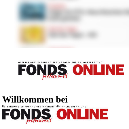
FONDS professionell
FONDS professi
Willkommen bei