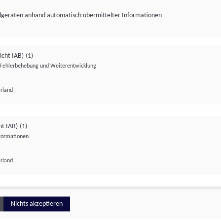
ndgeräten anhand automatisch übermittelter Informationen
icht IAB)
(1)
Fehlerbehebung und Weiterentwicklung
Irland
Impressum
Datenschutzerklärung
Datenschutzeinstellungen
ht IAB)
(1)
nformationen
Irland
ionell
Nichts akzeptieren