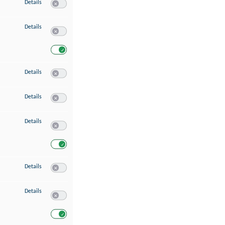
zu Speichern von oder Zugriff auf Informationen auf einem Endgerät
Details
Switch zum Einwilligen bzw. Ablehnen des Dienstes Speichern 
zu Verwendung reduzierter Daten zur Auswahl von Werbeanzeigen
Details
Switch zum Einwilligen bzw. Ablehnen des Dienstes Verwend
Switch zum Einwilligen bzw. Ablehnen des Dienstes Verwendu
zu Erstellung von Profilen für personalisierte Werbung
Details
Switch zum Einwilligen bzw. Ablehnen des Dienstes Erstellung 
zu Verwendung von Profilen zur Auswahl personalisierter Werbung
Details
Switch zum Einwilligen bzw. Ablehnen des Dienstes Verwendun
zu Messung der Werbeleistung
Details
Switch zum Einwilligen bzw. Ablehnen des Dienstes Messung 
Switch zum Einwilligen bzw. Ablehnen des Dienstes Messung d
zu Messung der Performance von Inhalten
Details
Switch zum Einwilligen bzw. Ablehnen des Dienstes Messung 
zu Analyse von Zielgruppen durch Statistiken oder Kombinationen von Dat
Details
Switch zum Einwilligen bzw. Ablehnen des Dienstes Analyse v
Switch zum Einwilligen bzw. Ablehnen des Dienstes Analyse v