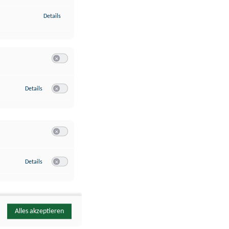
zu Identifikation von Endgeräten anhand automatisch übermittelte
Details
Switch zum Einwilligen bzw. Ablehnen der Kategorie Analyse / 
zu Google Analytics
Details
Switch zum Einwilligen bzw. Ablehnen des Dienstes Google Ana
Switch zum Einwilligen bzw. Ablehnen der Kategorie Sonstige 
zu YouTube
Details
Switch zum Einwilligen bzw. Ablehnen des Dienstes YouTube
Alles akzeptieren