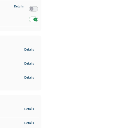
zu Entwicklung und Verbesserung der Angebote
Details
Switch zum Einwilligen bzw. Ablehnen des Dienstes Entwickl
Switch zum Einwilligen bzw. Ablehnen des Dienstes Entwicklu
zu Gewährleistung der Sicherheit, Verhinderung und Aufdeckung v
Details
zu Bereitstellung und Anzeige von Werbung und Inhalten
Details
zu Ihre Entscheidungen zum Datenschutz speichern und übermittel
Details
zu Abgleichung und Kombination von Daten aus unterschiedlichen 
Details
zu Verknüpfung verschiedener Endgeräte
Details