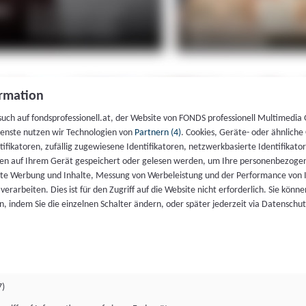
rmation
such auf fondsprofessionell.at, der Website von FONDS professionell Multimedia
ienste nutzen wir Technologien von
Partnern (4)
. Cookies, Geräte- oder ähnliche
entifikatoren, zufällig zugewiesene Identifikatoren, netzwerkbasierte Identifik
en auf Ihrem Gerät gespeichert oder gelesen werden, um Ihre personenbezogen
rte Werbung und Inhalte, Messung von Werbeleistung und der Performance von 
erarbeiten. Dies ist für den Zugriff auf die Website nicht erforderlich. Sie können
, indem Sie die einzelnen Schalter ändern, oder später jederzeit via Datenschu
7)