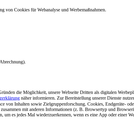
ndung von Cookies für Webanalyse und Werbemaßnahmen.
e Abrechnung).
ünden die Möglichkeit, unsere Webseite Dritten als digitalen Werbeplat
zerklärung
näher informieren.
Zur Bereitstellung unserer Dienste nutz
e von Inhalten sowie Zielgruppenforschung. Cookies, Endgeräte- ode
 zusammen mit anderen Informationen (z. B. Browsertyp und Browserin
n, um es jedes Mal wiederzuerkennen, wenn es eine App oder einer Webs