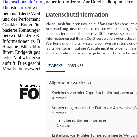
Datenschutzerklärung
näher informieren.
Zur Bereitstellung unserer
Dienste nutzen wir Technologien von
. Zwecke:
Partnern (5)
personalisierte Werbung und Inhalte, Messung von Werbeleistung
Datenschutzinformation
und der Performance von Inhalten sowie Zielgruppenforschung.
Vielen Dank für Ihren Besuch auf fondsprofessionell.at
Cookies, Endgeräte- oder ähnliche Online-Kennungen (z. B. login-
Bereitstellung unserer Dienste nutzen wir Technologien
basierte Kennungen, zufällig generierte Kennungen,
Login-basierte Identifikatoren, zufällig zugewiesene Id
netzwerkbasierte Kennungen) können zusammen mit anderen
Informationen auf Ihrem Gerät gespeichert oder gelese
Informationen (z. B. Browsertyp und Browserinformationen,
Werbung und Inhalte, Messung von Werbeleistung und d
Sprache, Bildschirmgröße, unterstützte Technologien usw.) auf
ist für den Zugriff auf die Website nicht erforderlich. S
Ihrem Endgerät gespeichert oder von dort ausgelesen werden, um es
Schalter ändern, oder später jederzeit via Datenschutzer
jedes Mal wiederzuerkennen, wenn es eine App oder einer Webseite
aufruft. Dies geschieht für einen oder mehrere der hier aufgeführten
ZWECKE
PARTNER
Verarbeitungszwecke.
Allgemein Zwecke
(7)
Speichern von oder Zugriff auf Informationen au
3 Partner
FONDS professionell
Verwendung reduzierter Daten zur Auswahl von
1 Partner
- mit berechtigtem Interesse
1 Partner
Erstellung von Profilen für personalisierte Werbu