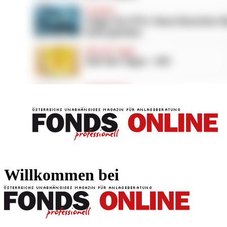
FONDS professionell
FONDS professi
Willkommen bei