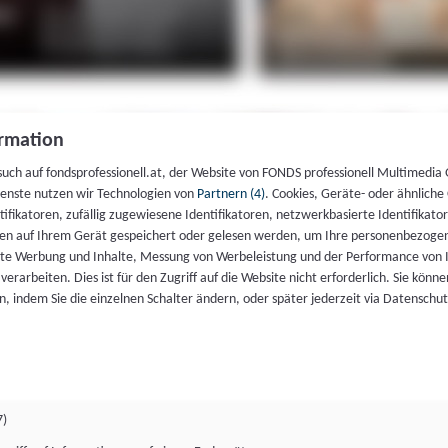
rmation
such auf fondsprofessionell.at, der Website von FONDS professionell Multimedia
ienste nutzen wir Technologien von
Partnern (4)
. Cookies, Geräte- oder ähnliche
entifikatoren, zufällig zugewiesene Identifikatoren, netzwerkbasierte Identifik
en auf Ihrem Gerät gespeichert oder gelesen werden, um Ihre personenbezogen
rte Werbung und Inhalte, Messung von Werbeleistung und der Performance von 
erarbeiten. Dies ist für den Zugriff auf die Website nicht erforderlich. Sie können
, indem Sie die einzelnen Schalter ändern, oder später jederzeit via Datenschu
7)