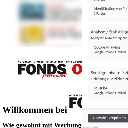
Identifikation von E
3 Partner
Analyse / Statistik
(n
Anonyme Auswertung zur 
Google Analytics
Google Ireland Limited, 
Sonstige Inhalte
(nic
Einbindung zusätzlicher I
FONDS professionell
YouTube
Google Ireland Limited, 
FONDS profess
Willkommen bei
Auswahl akzeptieren
Wie gewohnt mit Werbung lesen