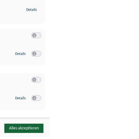
zu Identifikation von Endgeräten anhand automatisch übermittelte
Details
Switch zum Einwilligen bzw. Ablehnen der Kategorie Analyse / 
zu Google Analytics
Details
Switch zum Einwilligen bzw. Ablehnen des Dienstes Google Ana
Switch zum Einwilligen bzw. Ablehnen der Kategorie Sonstige 
zu YouTube
Details
Switch zum Einwilligen bzw. Ablehnen des Dienstes YouTube
Alles akzeptieren