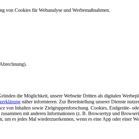
ndung von Cookies für Webanalyse und Werbemaßnahmen.
e Abrechnung).
ünden die Möglichkeit, unsere Webseite Dritten als digitalen Werbeplat
zerklärung
näher informieren.
Zur Bereitstellung unserer Dienste nutz
e von Inhalten sowie Zielgruppenforschung. Cookies, Endgeräte- ode
 zusammen mit anderen Informationen (z. B. Browsertyp und Browserin
n, um es jedes Mal wiederzuerkennen, wenn es eine App oder einer Webs