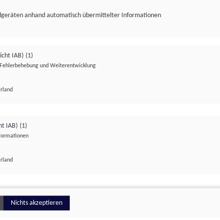
ndgeräten anhand automatisch übermittelter Informationen
icht IAB)
(1)
Fehlerbehebung und Weiterentwicklung
Irland
Impressum
Datenschutzerklärung
Datenschutzeinstellungen
ht IAB)
(1)
nformationen
Irland
ionell
Nichts akzeptieren