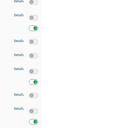
zu Speichern von oder Zugriff auf Informationen auf einem Endgerät
Details
Switch zum Einwilligen bzw. Ablehnen des Dienstes Speichern 
zu Verwendung reduzierter Daten zur Auswahl von Werbeanzeigen
Details
Switch zum Einwilligen bzw. Ablehnen des Dienstes Verwend
Switch zum Einwilligen bzw. Ablehnen des Dienstes Verwendu
zu Erstellung von Profilen für personalisierte Werbung
Details
Switch zum Einwilligen bzw. Ablehnen des Dienstes Erstellung 
zu Verwendung von Profilen zur Auswahl personalisierter Werbung
Details
Switch zum Einwilligen bzw. Ablehnen des Dienstes Verwendun
zu Messung der Werbeleistung
Details
Switch zum Einwilligen bzw. Ablehnen des Dienstes Messung 
Switch zum Einwilligen bzw. Ablehnen des Dienstes Messung d
zu Messung der Performance von Inhalten
Details
Switch zum Einwilligen bzw. Ablehnen des Dienstes Messung 
zu Analyse von Zielgruppen durch Statistiken oder Kombinationen von Dat
Details
Switch zum Einwilligen bzw. Ablehnen des Dienstes Analyse v
Switch zum Einwilligen bzw. Ablehnen des Dienstes Analyse v