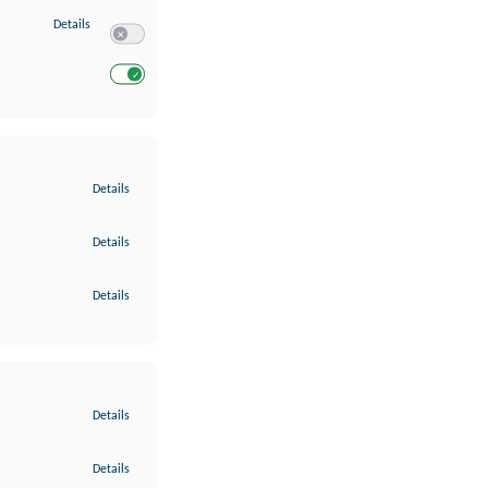
zu Entwicklung und Verbesserung der Angebote
Details
Switch zum Einwilligen bzw. Ablehnen des Dienstes Entwickl
Switch zum Einwilligen bzw. Ablehnen des Dienstes Entwicklu
zu Gewährleistung der Sicherheit, Verhinderung und Aufdeckung v
Details
zu Bereitstellung und Anzeige von Werbung und Inhalten
Details
zu Ihre Entscheidungen zum Datenschutz speichern und übermittel
Details
zu Abgleichung und Kombination von Daten aus unterschiedlichen 
Details
zu Verknüpfung verschiedener Endgeräte
Details