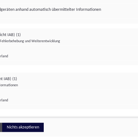
ndgeräten anhand automatisch übermittelter Informationen
icht IAB)
(1)
Fehlerbehebung und Weiterentwicklung
Irland
Impressum
Datenschutzerklärung
Datenschutzeinstellungen
ht IAB)
(1)
nformationen
Irland
ionell
Nichts akzeptieren