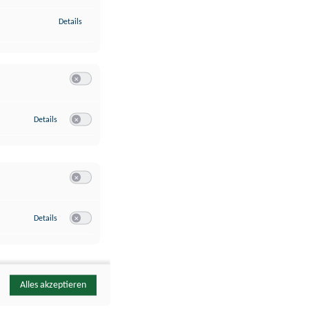
zu Identifikation von Endgeräten anhand automatisch übermittelte
Details
Switch zum Einwilligen bzw. Ablehnen der Kategorie Analyse / 
zu Google Analytics
Details
Switch zum Einwilligen bzw. Ablehnen des Dienstes Google Ana
Switch zum Einwilligen bzw. Ablehnen der Kategorie Sonstige 
zu YouTube
Details
Switch zum Einwilligen bzw. Ablehnen des Dienstes YouTube
Alles akzeptieren