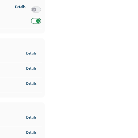
zu Entwicklung und Verbesserung der Angebote
Details
Switch zum Einwilligen bzw. Ablehnen des Dienstes Entwickl
Switch zum Einwilligen bzw. Ablehnen des Dienstes Entwicklu
zu Gewährleistung der Sicherheit, Verhinderung und Aufdeckung v
Details
zu Bereitstellung und Anzeige von Werbung und Inhalten
Details
zu Ihre Entscheidungen zum Datenschutz speichern und übermittel
Details
zu Abgleichung und Kombination von Daten aus unterschiedlichen 
Details
zu Verknüpfung verschiedener Endgeräte
Details