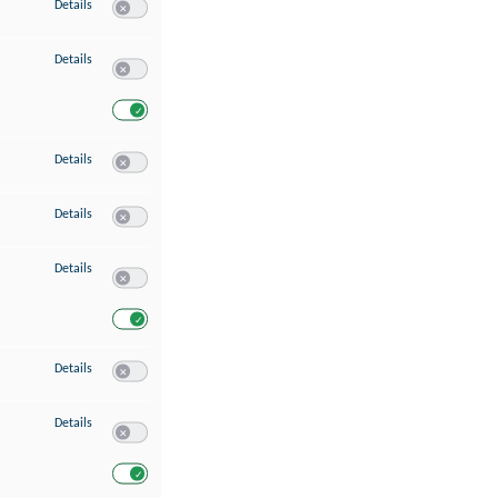
zu Speichern von oder Zugriff auf Informationen auf einem Endgerät
Details
Switch zum Einwilligen bzw. Ablehnen des Dienstes Speichern 
zu Verwendung reduzierter Daten zur Auswahl von Werbeanzeigen
Details
Switch zum Einwilligen bzw. Ablehnen des Dienstes Verwend
Switch zum Einwilligen bzw. Ablehnen des Dienstes Verwendu
zu Erstellung von Profilen für personalisierte Werbung
Details
Switch zum Einwilligen bzw. Ablehnen des Dienstes Erstellung 
zu Verwendung von Profilen zur Auswahl personalisierter Werbung
Details
Switch zum Einwilligen bzw. Ablehnen des Dienstes Verwendun
zu Messung der Werbeleistung
Details
Switch zum Einwilligen bzw. Ablehnen des Dienstes Messung 
Switch zum Einwilligen bzw. Ablehnen des Dienstes Messung d
zu Messung der Performance von Inhalten
Details
Switch zum Einwilligen bzw. Ablehnen des Dienstes Messung 
zu Analyse von Zielgruppen durch Statistiken oder Kombinationen von Dat
Details
Switch zum Einwilligen bzw. Ablehnen des Dienstes Analyse v
Switch zum Einwilligen bzw. Ablehnen des Dienstes Analyse v