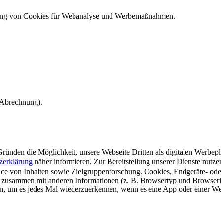
ndung von Cookies für Webanalyse und Werbemaßnahmen.
e Abrechnung).
ünden die Möglichkeit, unsere Webseite Dritten als digitalen Werbeplat
zerklärung
näher informieren.
Zur Bereitstellung unserer Dienste nutz
e von Inhalten sowie Zielgruppenforschung. Cookies, Endgeräte- ode
 zusammen mit anderen Informationen (z. B. Browsertyp und Browserin
n, um es jedes Mal wiederzuerkennen, wenn es eine App oder einer Webs