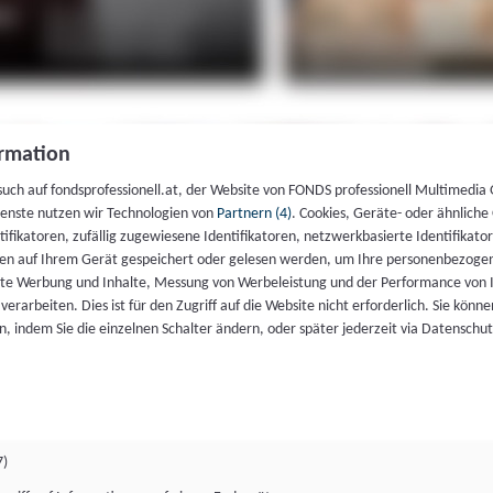
rmation
such auf fondsprofessionell.at, der Website von FONDS professionell Multimedia
ienste nutzen wir Technologien von
Partnern (4)
. Cookies, Geräte- oder ähnliche
entifikatoren, zufällig zugewiesene Identifikatoren, netzwerkbasierte Identifik
en auf Ihrem Gerät gespeichert oder gelesen werden, um Ihre personenbezogen
rte Werbung und Inhalte, Messung von Werbeleistung und der Performance von 
erarbeiten. Dies ist für den Zugriff auf die Website nicht erforderlich. Sie können
, indem Sie die einzelnen Schalter ändern, oder später jederzeit via Datenschu
7)