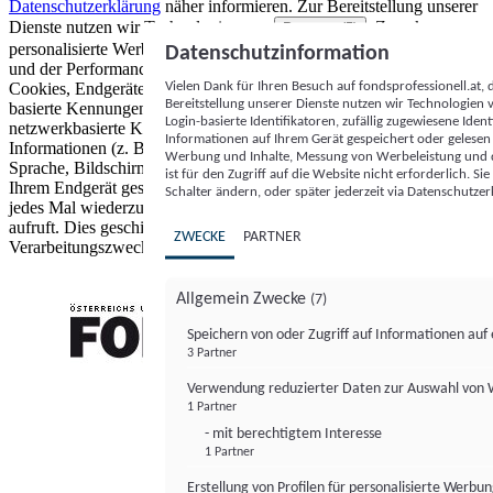
Datenschutzerklärung
näher informieren.
Zur Bereitstellung unserer
Dienste nutzen wir Technologien von
. Zwecke:
Partnern (5)
personalisierte Werbung und Inhalte, Messung von Werbeleistung
Datenschutzinformation
und der Performance von Inhalten sowie Zielgruppenforschung.
Vielen Dank für Ihren Besuch auf fondsprofessionell.at
Cookies, Endgeräte- oder ähnliche Online-Kennungen (z. B. login-
Bereitstellung unserer Dienste nutzen wir Technologien
basierte Kennungen, zufällig generierte Kennungen,
Login-basierte Identifikatoren, zufällig zugewiesene Id
netzwerkbasierte Kennungen) können zusammen mit anderen
Informationen auf Ihrem Gerät gespeichert oder gelese
Informationen (z. B. Browsertyp und Browserinformationen,
Werbung und Inhalte, Messung von Werbeleistung und d
Sprache, Bildschirmgröße, unterstützte Technologien usw.) auf
ist für den Zugriff auf die Website nicht erforderlich. S
Ihrem Endgerät gespeichert oder von dort ausgelesen werden, um es
Schalter ändern, oder später jederzeit via Datenschutzer
jedes Mal wiederzuerkennen, wenn es eine App oder einer Webseite
aufruft. Dies geschieht für einen oder mehrere der hier aufgeführten
ZWECKE
PARTNER
Verarbeitungszwecke.
Allgemein Zwecke
(7)
Speichern von oder Zugriff auf Informationen au
3 Partner
FONDS professionell
Verwendung reduzierter Daten zur Auswahl von
1 Partner
- mit berechtigtem Interesse
1 Partner
Erstellung von Profilen für personalisierte Werbu