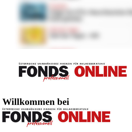
FONDS professionell
FONDS professi
Willkommen bei