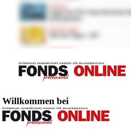
FONDS professionell
FONDS professi
Willkommen bei