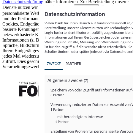
Datenschutzerklärung
näher informieren.
Zur Bereitstellung unserer
Dienste nutzen wir Technologien von
. Zwecke:
Partnern (5)
personalisierte Werbung und Inhalte, Messung von Werbeleistung
Datenschutzinformation
und der Performance von Inhalten sowie Zielgruppenforschung.
Vielen Dank für Ihren Besuch auf fondsprofessionell.at
Cookies, Endgeräte- oder ähnliche Online-Kennungen (z. B. login-
Bereitstellung unserer Dienste nutzen wir Technologien
basierte Kennungen, zufällig generierte Kennungen,
Login-basierte Identifikatoren, zufällig zugewiesene Id
netzwerkbasierte Kennungen) können zusammen mit anderen
Informationen auf Ihrem Gerät gespeichert oder gelese
Informationen (z. B. Browsertyp und Browserinformationen,
Werbung und Inhalte, Messung von Werbeleistung und d
Sprache, Bildschirmgröße, unterstützte Technologien usw.) auf
ist für den Zugriff auf die Website nicht erforderlich. S
Ihrem Endgerät gespeichert oder von dort ausgelesen werden, um es
Schalter ändern, oder später jederzeit via Datenschutzer
jedes Mal wiederzuerkennen, wenn es eine App oder einer Webseite
aufruft. Dies geschieht für einen oder mehrere der hier aufgeführten
ZWECKE
PARTNER
Verarbeitungszwecke.
Allgemein Zwecke
(7)
Speichern von oder Zugriff auf Informationen au
3 Partner
FONDS professionell
Verwendung reduzierter Daten zur Auswahl von
1 Partner
- mit berechtigtem Interesse
1 Partner
Erstellung von Profilen für personalisierte Werbu