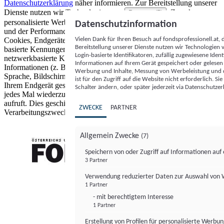
Datenschutzerklärung
näher informieren.
Zur Bereitstellung unserer
Dienste nutzen wir Technologien von
. Zwecke:
Partnern (5)
personalisierte Werbung und Inhalte, Messung von Werbeleistung
Datenschutzinformation
und der Performance von Inhalten sowie Zielgruppenforschung.
Vielen Dank für Ihren Besuch auf fondsprofessionell.at
Cookies, Endgeräte- oder ähnliche Online-Kennungen (z. B. login-
Bereitstellung unserer Dienste nutzen wir Technologien
basierte Kennungen, zufällig generierte Kennungen,
Login-basierte Identifikatoren, zufällig zugewiesene Id
netzwerkbasierte Kennungen) können zusammen mit anderen
Informationen auf Ihrem Gerät gespeichert oder gelese
Informationen (z. B. Browsertyp und Browserinformationen,
Werbung und Inhalte, Messung von Werbeleistung und d
Sprache, Bildschirmgröße, unterstützte Technologien usw.) auf
ist für den Zugriff auf die Website nicht erforderlich. S
Ihrem Endgerät gespeichert oder von dort ausgelesen werden, um es
Schalter ändern, oder später jederzeit via Datenschutzer
jedes Mal wiederzuerkennen, wenn es eine App oder einer Webseite
aufruft. Dies geschieht für einen oder mehrere der hier aufgeführten
ZWECKE
PARTNER
Verarbeitungszwecke.
Allgemein Zwecke
(7)
Speichern von oder Zugriff auf Informationen au
3 Partner
FONDS professionell
Verwendung reduzierter Daten zur Auswahl von
1 Partner
- mit berechtigtem Interesse
1 Partner
Erstellung von Profilen für personalisierte Werbu