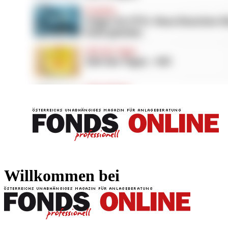
FONDS professionell
FONDS professi
Willkommen bei