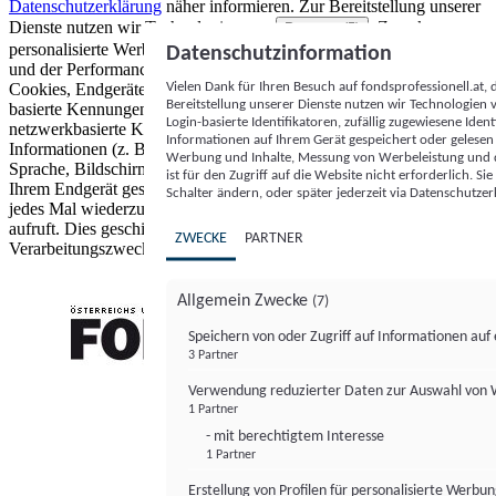
Datenschutzerklärung
näher informieren.
Zur Bereitstellung unserer
Dienste nutzen wir Technologien von
. Zwecke:
Partnern (5)
personalisierte Werbung und Inhalte, Messung von Werbeleistung
Datenschutzinformation
und der Performance von Inhalten sowie Zielgruppenforschung.
Vielen Dank für Ihren Besuch auf fondsprofessionell.at
Cookies, Endgeräte- oder ähnliche Online-Kennungen (z. B. login-
Bereitstellung unserer Dienste nutzen wir Technologien
basierte Kennungen, zufällig generierte Kennungen,
Login-basierte Identifikatoren, zufällig zugewiesene Id
netzwerkbasierte Kennungen) können zusammen mit anderen
Informationen auf Ihrem Gerät gespeichert oder gelese
Informationen (z. B. Browsertyp und Browserinformationen,
Werbung und Inhalte, Messung von Werbeleistung und d
Sprache, Bildschirmgröße, unterstützte Technologien usw.) auf
ist für den Zugriff auf die Website nicht erforderlich. S
Ihrem Endgerät gespeichert oder von dort ausgelesen werden, um es
Schalter ändern, oder später jederzeit via Datenschutzer
jedes Mal wiederzuerkennen, wenn es eine App oder einer Webseite
aufruft. Dies geschieht für einen oder mehrere der hier aufgeführten
ZWECKE
PARTNER
Verarbeitungszwecke.
Allgemein Zwecke
(7)
Speichern von oder Zugriff auf Informationen au
3 Partner
FONDS professionell
Verwendung reduzierter Daten zur Auswahl von
1 Partner
- mit berechtigtem Interesse
1 Partner
Erstellung von Profilen für personalisierte Werbu