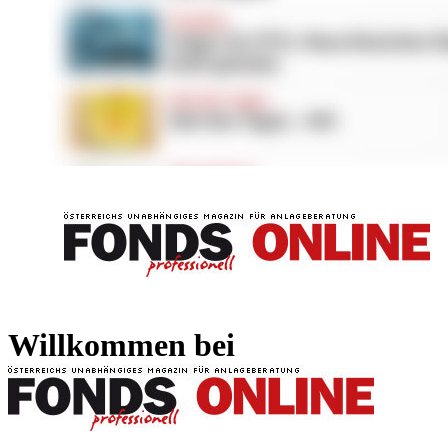
FONDS professionell
FONDS professi
Willkommen bei