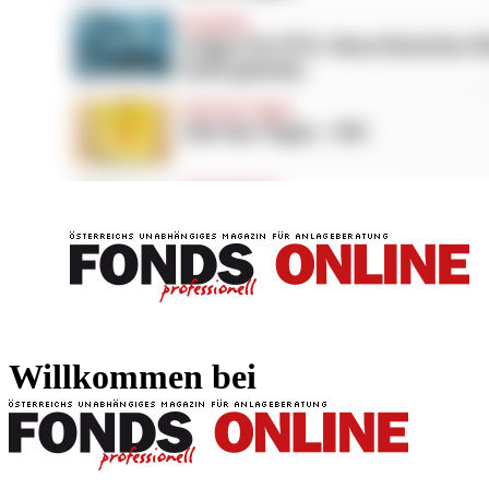
FONDS professionell
FONDS professi
Willkommen bei