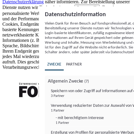
Datenschutzerklärung
näher informieren.
Zur Bereitstellung unserer
Dienste nutzen wir Technologien von
. Zwecke:
Partnern (5)
personalisierte Werbung und Inhalte, Messung von Werbeleistung
Datenschutzinformation
und der Performance von Inhalten sowie Zielgruppenforschung.
Vielen Dank für Ihren Besuch auf fondsprofessionell.at
Cookies, Endgeräte- oder ähnliche Online-Kennungen (z. B. login-
Bereitstellung unserer Dienste nutzen wir Technologien
basierte Kennungen, zufällig generierte Kennungen,
Login-basierte Identifikatoren, zufällig zugewiesene Id
netzwerkbasierte Kennungen) können zusammen mit anderen
Informationen auf Ihrem Gerät gespeichert oder gelese
Informationen (z. B. Browsertyp und Browserinformationen,
Werbung und Inhalte, Messung von Werbeleistung und d
Sprache, Bildschirmgröße, unterstützte Technologien usw.) auf
ist für den Zugriff auf die Website nicht erforderlich. S
Ihrem Endgerät gespeichert oder von dort ausgelesen werden, um es
Schalter ändern, oder später jederzeit via Datenschutzer
jedes Mal wiederzuerkennen, wenn es eine App oder einer Webseite
aufruft. Dies geschieht für einen oder mehrere der hier aufgeführten
ZWECKE
PARTNER
Verarbeitungszwecke.
Allgemein Zwecke
(7)
Speichern von oder Zugriff auf Informationen au
3 Partner
FONDS professionell
Verwendung reduzierter Daten zur Auswahl von
1 Partner
- mit berechtigtem Interesse
1 Partner
Erstellung von Profilen für personalisierte Werbu