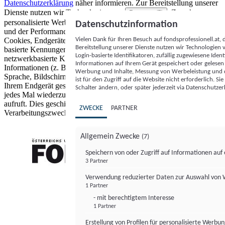
Datenschutzerklärung
näher informieren.
Zur Bereitstellung unserer
Dienste nutzen wir Technologien von
. Zwecke:
Partnern (5)
personalisierte Werbung und Inhalte, Messung von Werbeleistung
Datenschutzinformation
und der Performance von Inhalten sowie Zielgruppenforschung.
Vielen Dank für Ihren Besuch auf fondsprofessionell.at
Cookies, Endgeräte- oder ähnliche Online-Kennungen (z. B. login-
Bereitstellung unserer Dienste nutzen wir Technologien
basierte Kennungen, zufällig generierte Kennungen,
Login-basierte Identifikatoren, zufällig zugewiesene Id
netzwerkbasierte Kennungen) können zusammen mit anderen
Informationen auf Ihrem Gerät gespeichert oder gelese
Informationen (z. B. Browsertyp und Browserinformationen,
Werbung und Inhalte, Messung von Werbeleistung und d
Sprache, Bildschirmgröße, unterstützte Technologien usw.) auf
ist für den Zugriff auf die Website nicht erforderlich. S
Ihrem Endgerät gespeichert oder von dort ausgelesen werden, um es
Schalter ändern, oder später jederzeit via Datenschutzer
jedes Mal wiederzuerkennen, wenn es eine App oder einer Webseite
aufruft. Dies geschieht für einen oder mehrere der hier aufgeführten
ZWECKE
PARTNER
Verarbeitungszwecke.
Allgemein Zwecke
(7)
Speichern von oder Zugriff auf Informationen au
3 Partner
FONDS professionell
Verwendung reduzierter Daten zur Auswahl von
1 Partner
- mit berechtigtem Interesse
1 Partner
Erstellung von Profilen für personalisierte Werbu