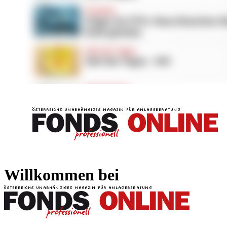
FONDS professionell
FONDS professi
Willkommen bei