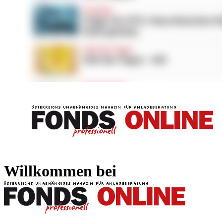
FONDS professionell
FONDS professi
Willkommen bei