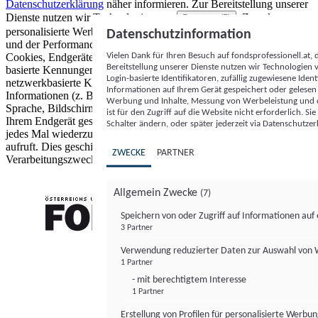
Datenschutzerklärung
näher informieren.
Zur Bereitstellung unserer
Dienste nutzen wir Technologien von
. Zwecke:
Partnern (5)
personalisierte Werbung und Inhalte, Messung von Werbeleistung
Datenschutzinformation
und der Performance von Inhalten sowie Zielgruppenforschung.
Vielen Dank für Ihren Besuch auf fondsprofessionell.at
Cookies, Endgeräte- oder ähnliche Online-Kennungen (z. B. login-
Bereitstellung unserer Dienste nutzen wir Technologien
basierte Kennungen, zufällig generierte Kennungen,
Login-basierte Identifikatoren, zufällig zugewiesene Id
netzwerkbasierte Kennungen) können zusammen mit anderen
Informationen auf Ihrem Gerät gespeichert oder gelese
Informationen (z. B. Browsertyp und Browserinformationen,
Werbung und Inhalte, Messung von Werbeleistung und d
Sprache, Bildschirmgröße, unterstützte Technologien usw.) auf
ist für den Zugriff auf die Website nicht erforderlich. S
Ihrem Endgerät gespeichert oder von dort ausgelesen werden, um es
Schalter ändern, oder später jederzeit via Datenschutzer
jedes Mal wiederzuerkennen, wenn es eine App oder einer Webseite
aufruft. Dies geschieht für einen oder mehrere der hier aufgeführten
ZWECKE
PARTNER
Verarbeitungszwecke.
Allgemein Zwecke
(7)
Speichern von oder Zugriff auf Informationen au
3 Partner
FONDS professionell
Verwendung reduzierter Daten zur Auswahl von
1 Partner
- mit berechtigtem Interesse
1 Partner
Erstellung von Profilen für personalisierte Werbu