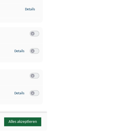
zu Identifikation von Endgeräten anhand automatisch übermittelte
Details
Switch zum Einwilligen bzw. Ablehnen der Kategorie Analyse / 
zu Google Analytics
Details
Switch zum Einwilligen bzw. Ablehnen des Dienstes Google Ana
Switch zum Einwilligen bzw. Ablehnen der Kategorie Sonstige 
zu YouTube
Details
Switch zum Einwilligen bzw. Ablehnen des Dienstes YouTube
Alles akzeptieren