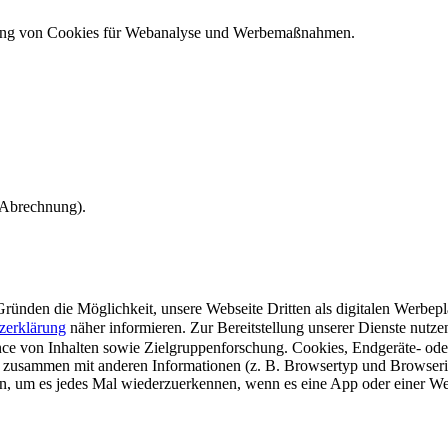
ndung von Cookies für Webanalyse und Werbemaßnahmen.
e Abrechnung).
ünden die Möglichkeit, unsere Webseite Dritten als digitalen Werbeplat
zerklärung
näher informieren.
Zur Bereitstellung unserer Dienste nutz
e von Inhalten sowie Zielgruppenforschung. Cookies, Endgeräte- ode
 zusammen mit anderen Informationen (z. B. Browsertyp und Browserin
n, um es jedes Mal wiederzuerkennen, wenn es eine App oder einer Webs