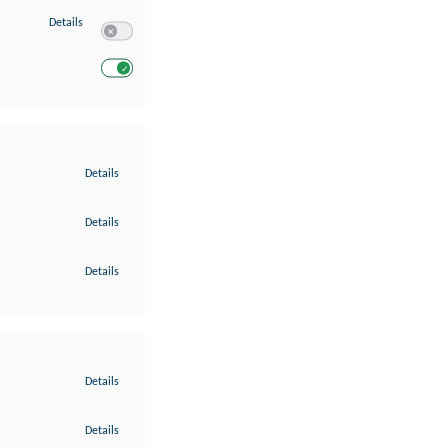
zu Entwicklung und Verbesserung der Angebote
Details
Switch zum Einwilligen bzw. Ablehnen des Dienstes Entwickl
Switch zum Einwilligen bzw. Ablehnen des Dienstes Entwicklu
zu Gewährleistung der Sicherheit, Verhinderung und Aufdeckung v
Details
zu Bereitstellung und Anzeige von Werbung und Inhalten
Details
zu Ihre Entscheidungen zum Datenschutz speichern und übermittel
Details
zu Abgleichung und Kombination von Daten aus unterschiedlichen 
Details
zu Verknüpfung verschiedener Endgeräte
Details