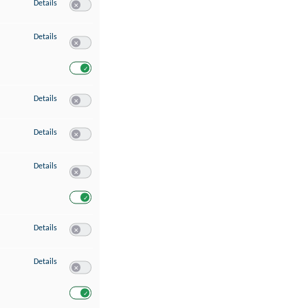
zu Speichern von oder Zugriff auf Informationen auf einem Endgerät
Details
Switch zum Einwilligen bzw. Ablehnen des Dienstes Speichern 
zu Verwendung reduzierter Daten zur Auswahl von Werbeanzeigen
Details
Switch zum Einwilligen bzw. Ablehnen des Dienstes Verwend
Switch zum Einwilligen bzw. Ablehnen des Dienstes Verwendu
zu Erstellung von Profilen für personalisierte Werbung
Details
Switch zum Einwilligen bzw. Ablehnen des Dienstes Erstellung 
zu Verwendung von Profilen zur Auswahl personalisierter Werbung
Details
Switch zum Einwilligen bzw. Ablehnen des Dienstes Verwendun
zu Messung der Werbeleistung
Details
Switch zum Einwilligen bzw. Ablehnen des Dienstes Messung 
Switch zum Einwilligen bzw. Ablehnen des Dienstes Messung d
zu Messung der Performance von Inhalten
Details
Switch zum Einwilligen bzw. Ablehnen des Dienstes Messung 
zu Analyse von Zielgruppen durch Statistiken oder Kombinationen von Dat
Details
Switch zum Einwilligen bzw. Ablehnen des Dienstes Analyse v
Switch zum Einwilligen bzw. Ablehnen des Dienstes Analyse v