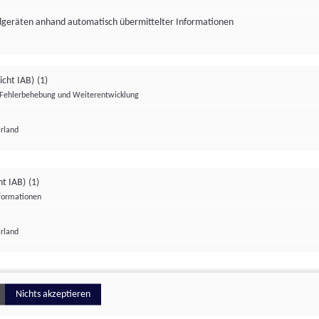
ndgeräten anhand automatisch übermittelter Informationen
icht IAB)
(1)
Fehlerbehebung und Weiterentwicklung
Irland
Impressum
Datenschutzerklärung
Datenschutzeinstellungen
ht IAB)
(1)
nformationen
Irland
ionell
Nichts akzeptieren