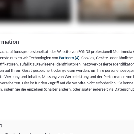
rmation
such auf fondsprofessionell.at, der Website von FONDS professionell Multimedia
ienste nutzen wir Technologien von
Partnern (4)
. Cookies, Geräte- oder ähnliche
entifikatoren, zufällig zugewiesene Identifikatoren, netzwerkbasierte Identifik
en auf Ihrem Gerät gespeichert oder gelesen werden, um Ihre personenbezogen
rte Werbung und Inhalte, Messung von Werbeleistung und der Performance von 
erarbeiten. Dies ist für den Zugriff auf die Website nicht erforderlich. Sie können
, indem Sie die einzelnen Schalter ändern, oder später jederzeit via Datenschu
7)