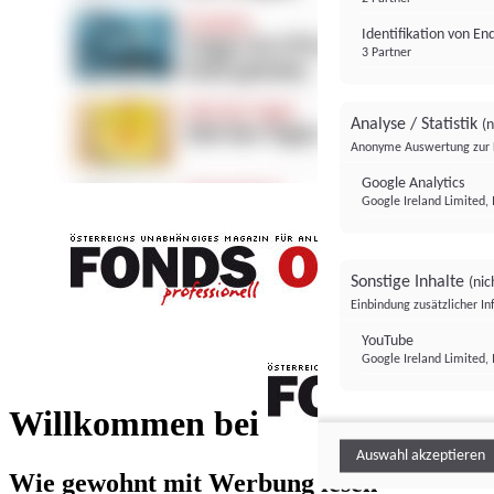
Identifikation von E
3 Partner
Analyse / Statistik
(n
Anonyme Auswertung zur 
Google Analytics
Google Ireland Limited, 
Sonstige Inhalte
(nic
Einbindung zusätzlicher I
FONDS professionell
YouTube
Google Ireland Limited, 
FONDS profess
Willkommen bei
Auswahl akzeptieren
Wie gewohnt mit Werbung lesen