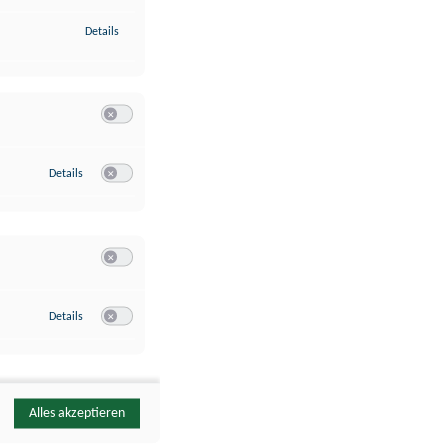
zu Identifikation von Endgeräten anhand automatisch übermittelte
Details
Switch zum Einwilligen bzw. Ablehnen der Kategorie Analyse / 
zu Google Analytics
Details
Switch zum Einwilligen bzw. Ablehnen des Dienstes Google Ana
Switch zum Einwilligen bzw. Ablehnen der Kategorie Sonstige 
zu YouTube
Details
Switch zum Einwilligen bzw. Ablehnen des Dienstes YouTube
Alles akzeptieren