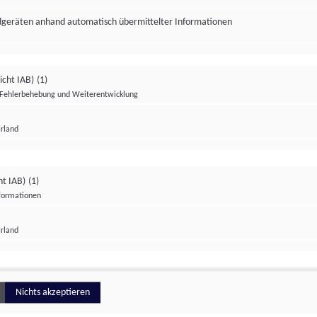
ndgeräten anhand automatisch übermittelter Informationen
icht IAB)
(1)
Fehlerbehebung und Weiterentwicklung
Irland
Impressum
Datenschutzerklärung
Datenschutzeinstellungen
ht IAB)
(1)
nformationen
Irland
ionell
Nichts akzeptieren