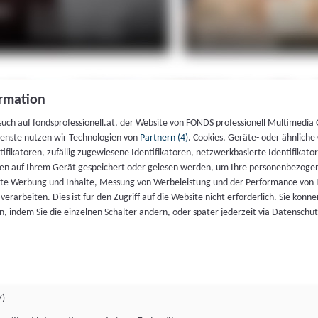
rmation
such auf fondsprofessionell.at, der Website von FONDS professionell Multimedia
ienste nutzen wir Technologien von
Partnern (4)
. Cookies, Geräte- oder ähnliche
entifikatoren, zufällig zugewiesene Identifikatoren, netzwerkbasierte Identifik
en auf Ihrem Gerät gespeichert oder gelesen werden, um Ihre personenbezogen
rte Werbung und Inhalte, Messung von Werbeleistung und der Performance von 
erarbeiten. Dies ist für den Zugriff auf die Website nicht erforderlich. Sie können
, indem Sie die einzelnen Schalter ändern, oder später jederzeit via Datenschu
7)