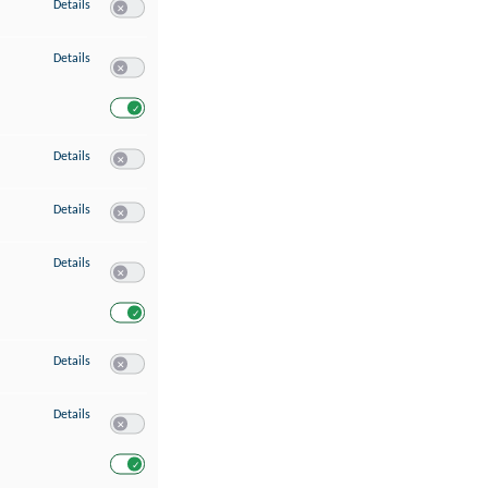
zu Speichern von oder Zugriff auf Informationen auf einem Endgerät
Details
Switch zum Einwilligen bzw. Ablehnen des Dienstes Speichern 
zu Verwendung reduzierter Daten zur Auswahl von Werbeanzeigen
Details
Switch zum Einwilligen bzw. Ablehnen des Dienstes Verwend
Switch zum Einwilligen bzw. Ablehnen des Dienstes Verwendu
zu Erstellung von Profilen für personalisierte Werbung
Details
Switch zum Einwilligen bzw. Ablehnen des Dienstes Erstellung 
zu Verwendung von Profilen zur Auswahl personalisierter Werbung
Details
Switch zum Einwilligen bzw. Ablehnen des Dienstes Verwendun
zu Messung der Werbeleistung
Details
Switch zum Einwilligen bzw. Ablehnen des Dienstes Messung 
Switch zum Einwilligen bzw. Ablehnen des Dienstes Messung d
zu Messung der Performance von Inhalten
Details
Switch zum Einwilligen bzw. Ablehnen des Dienstes Messung 
zu Analyse von Zielgruppen durch Statistiken oder Kombinationen von Dat
Details
Switch zum Einwilligen bzw. Ablehnen des Dienstes Analyse v
Switch zum Einwilligen bzw. Ablehnen des Dienstes Analyse v