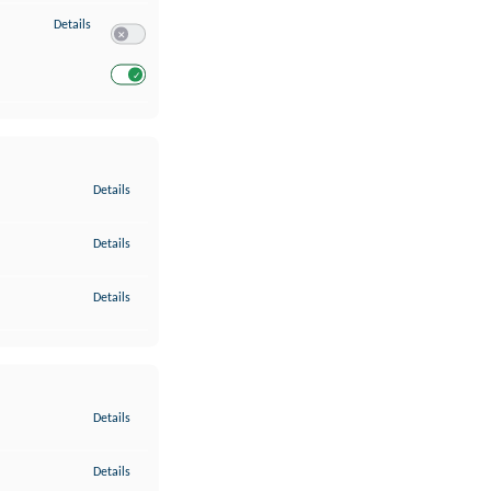
zu Entwicklung und Verbesserung der Angebote
Details
Switch zum Einwilligen bzw. Ablehnen des Dienstes Entwickl
Switch zum Einwilligen bzw. Ablehnen des Dienstes Entwicklu
zu Gewährleistung der Sicherheit, Verhinderung und Aufdeckung v
Details
zu Bereitstellung und Anzeige von Werbung und Inhalten
Details
zu Ihre Entscheidungen zum Datenschutz speichern und übermittel
Details
zu Abgleichung und Kombination von Daten aus unterschiedlichen 
Details
zu Verknüpfung verschiedener Endgeräte
Details