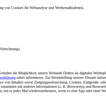
ndung von Cookies für Webanalyse und Werbemaßnahmen.
e Abrechnung).
ünden die Möglichkeit, unsere Webseite Dritten als digitalen Werbeplat
zerklärung
näher informieren.
Zur Bereitstellung unserer Dienste nutz
e von Inhalten sowie Zielgruppenforschung. Cookies, Endgeräte- ode
 zusammen mit anderen Informationen (z. B. Browsertyp und Browserin
n, um es jedes Mal wiederzuerkennen, wenn es eine App oder einer Webs