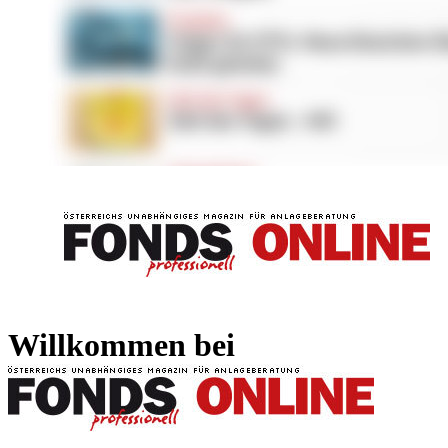
FONDS professionell
FONDS professi
Willkommen bei