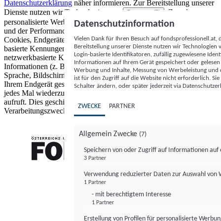
Datenschutzerklärung
näher informieren.
Zur Bereitstellung unserer
Dienste nutzen wir Technologien von
. Zwecke:
Partnern (5)
personalisierte Werbung und Inhalte, Messung von Werbeleistung
Datenschutzinformation
und der Performance von Inhalten sowie Zielgruppenforschung.
Vielen Dank für Ihren Besuch auf fondsprofessionell.at
Cookies, Endgeräte- oder ähnliche Online-Kennungen (z. B. login-
Bereitstellung unserer Dienste nutzen wir Technologien
basierte Kennungen, zufällig generierte Kennungen,
Login-basierte Identifikatoren, zufällig zugewiesene Id
netzwerkbasierte Kennungen) können zusammen mit anderen
Informationen auf Ihrem Gerät gespeichert oder gelese
Informationen (z. B. Browsertyp und Browserinformationen,
Werbung und Inhalte, Messung von Werbeleistung und d
Sprache, Bildschirmgröße, unterstützte Technologien usw.) auf
ist für den Zugriff auf die Website nicht erforderlich. S
Ihrem Endgerät gespeichert oder von dort ausgelesen werden, um es
Schalter ändern, oder später jederzeit via Datenschutzer
jedes Mal wiederzuerkennen, wenn es eine App oder einer Webseite
aufruft. Dies geschieht für einen oder mehrere der hier aufgeführten
ZWECKE
PARTNER
Verarbeitungszwecke.
Allgemein Zwecke
(7)
Speichern von oder Zugriff auf Informationen au
3 Partner
FONDS professionell
Verwendung reduzierter Daten zur Auswahl von
1 Partner
- mit berechtigtem Interesse
1 Partner
Erstellung von Profilen für personalisierte Werbu