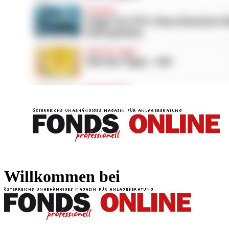
FONDS professionell
FONDS professi
Willkommen bei