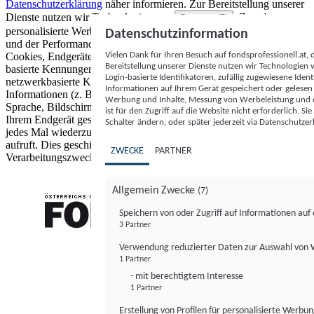
Datenschutzerklärung
näher informieren.
Zur Bereitstellung unserer
Dienste nutzen wir Technologien von
. Zwecke:
Partnern (5)
personalisierte Werbung und Inhalte, Messung von Werbeleistung
Datenschutzinformation
und der Performance von Inhalten sowie Zielgruppenforschung.
Vielen Dank für Ihren Besuch auf fondsprofessionell.at
Cookies, Endgeräte- oder ähnliche Online-Kennungen (z. B. login-
Bereitstellung unserer Dienste nutzen wir Technologien
basierte Kennungen, zufällig generierte Kennungen,
Login-basierte Identifikatoren, zufällig zugewiesene Id
netzwerkbasierte Kennungen) können zusammen mit anderen
Informationen auf Ihrem Gerät gespeichert oder gelese
Informationen (z. B. Browsertyp und Browserinformationen,
Werbung und Inhalte, Messung von Werbeleistung und d
Sprache, Bildschirmgröße, unterstützte Technologien usw.) auf
ist für den Zugriff auf die Website nicht erforderlich. S
Ihrem Endgerät gespeichert oder von dort ausgelesen werden, um es
Schalter ändern, oder später jederzeit via Datenschutzer
jedes Mal wiederzuerkennen, wenn es eine App oder einer Webseite
aufruft. Dies geschieht für einen oder mehrere der hier aufgeführten
ZWECKE
PARTNER
Verarbeitungszwecke.
Allgemein Zwecke
(7)
Speichern von oder Zugriff auf Informationen au
3 Partner
FONDS professionell
Verwendung reduzierter Daten zur Auswahl von
1 Partner
- mit berechtigtem Interesse
1 Partner
Erstellung von Profilen für personalisierte Werbu