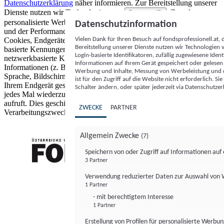
Datenschutzerklärung
näher informieren.
Zur Bereitstellung unserer
Dienste nutzen wir Technologien von
. Zwecke:
Partnern (5)
personalisierte Werbung und Inhalte, Messung von Werbeleistung
Datenschutzinformation
und der Performance von Inhalten sowie Zielgruppenforschung.
Vielen Dank für Ihren Besuch auf fondsprofessionell.at
Cookies, Endgeräte- oder ähnliche Online-Kennungen (z. B. login-
Bereitstellung unserer Dienste nutzen wir Technologien
basierte Kennungen, zufällig generierte Kennungen,
Login-basierte Identifikatoren, zufällig zugewiesene Id
netzwerkbasierte Kennungen) können zusammen mit anderen
Informationen auf Ihrem Gerät gespeichert oder gelese
Informationen (z. B. Browsertyp und Browserinformationen,
Werbung und Inhalte, Messung von Werbeleistung und d
Sprache, Bildschirmgröße, unterstützte Technologien usw.) auf
ist für den Zugriff auf die Website nicht erforderlich. S
Ihrem Endgerät gespeichert oder von dort ausgelesen werden, um es
Schalter ändern, oder später jederzeit via Datenschutzer
jedes Mal wiederzuerkennen, wenn es eine App oder einer Webseite
aufruft. Dies geschieht für einen oder mehrere der hier aufgeführten
ZWECKE
PARTNER
Verarbeitungszwecke.
Allgemein Zwecke
(7)
Speichern von oder Zugriff auf Informationen au
3 Partner
FONDS professionell
Verwendung reduzierter Daten zur Auswahl von
1 Partner
- mit berechtigtem Interesse
1 Partner
Erstellung von Profilen für personalisierte Werbu