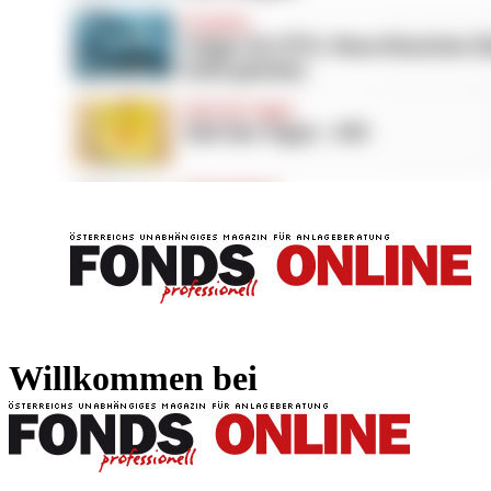
FONDS professionell
FONDS professi
Willkommen bei