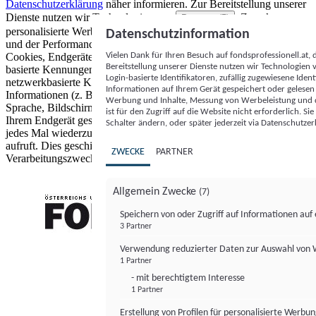
Datenschutzerklärung
näher informieren.
Zur Bereitstellung unserer
Dienste nutzen wir Technologien von
. Zwecke:
Partnern (5)
personalisierte Werbung und Inhalte, Messung von Werbeleistung
Datenschutzinformation
und der Performance von Inhalten sowie Zielgruppenforschung.
Vielen Dank für Ihren Besuch auf fondsprofessionell.at
Cookies, Endgeräte- oder ähnliche Online-Kennungen (z. B. login-
Bereitstellung unserer Dienste nutzen wir Technologien
basierte Kennungen, zufällig generierte Kennungen,
Login-basierte Identifikatoren, zufällig zugewiesene Id
netzwerkbasierte Kennungen) können zusammen mit anderen
Informationen auf Ihrem Gerät gespeichert oder gelese
Informationen (z. B. Browsertyp und Browserinformationen,
Werbung und Inhalte, Messung von Werbeleistung und d
Sprache, Bildschirmgröße, unterstützte Technologien usw.) auf
ist für den Zugriff auf die Website nicht erforderlich. S
Ihrem Endgerät gespeichert oder von dort ausgelesen werden, um es
Schalter ändern, oder später jederzeit via Datenschutzer
jedes Mal wiederzuerkennen, wenn es eine App oder einer Webseite
aufruft. Dies geschieht für einen oder mehrere der hier aufgeführten
ZWECKE
PARTNER
Verarbeitungszwecke.
Allgemein Zwecke
(7)
Speichern von oder Zugriff auf Informationen au
3 Partner
FONDS professionell
Verwendung reduzierter Daten zur Auswahl von
1 Partner
- mit berechtigtem Interesse
1 Partner
Erstellung von Profilen für personalisierte Werbu