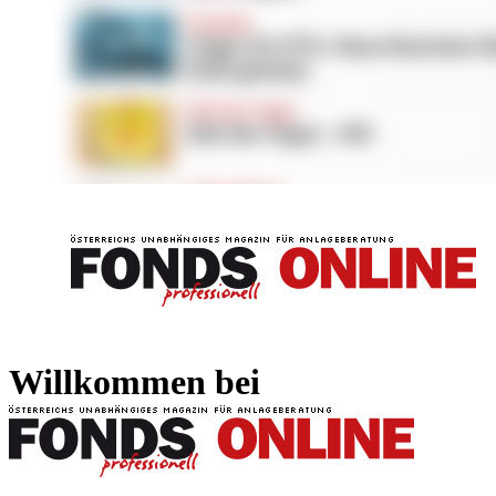
FONDS professionell
FONDS professi
Willkommen bei