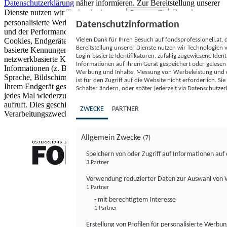
Datenschutzerklärung
näher informieren.
Zur Bereitstellung unserer
Dienste nutzen wir Technologien von
. Zwecke:
Partnern (5)
personalisierte Werbung und Inhalte, Messung von Werbeleistung
Datenschutzinformation
und der Performance von Inhalten sowie Zielgruppenforschung.
Vielen Dank für Ihren Besuch auf fondsprofessionell.at
Cookies, Endgeräte- oder ähnliche Online-Kennungen (z. B. login-
Bereitstellung unserer Dienste nutzen wir Technologien
basierte Kennungen, zufällig generierte Kennungen,
Login-basierte Identifikatoren, zufällig zugewiesene Id
netzwerkbasierte Kennungen) können zusammen mit anderen
Informationen auf Ihrem Gerät gespeichert oder gelese
Informationen (z. B. Browsertyp und Browserinformationen,
Werbung und Inhalte, Messung von Werbeleistung und d
Sprache, Bildschirmgröße, unterstützte Technologien usw.) auf
ist für den Zugriff auf die Website nicht erforderlich. S
Ihrem Endgerät gespeichert oder von dort ausgelesen werden, um es
Schalter ändern, oder später jederzeit via Datenschutzer
jedes Mal wiederzuerkennen, wenn es eine App oder einer Webseite
aufruft. Dies geschieht für einen oder mehrere der hier aufgeführten
ZWECKE
PARTNER
Verarbeitungszwecke.
Allgemein Zwecke
(7)
Speichern von oder Zugriff auf Informationen au
3 Partner
FONDS professionell
Verwendung reduzierter Daten zur Auswahl von
1 Partner
- mit berechtigtem Interesse
1 Partner
Erstellung von Profilen für personalisierte Werbu