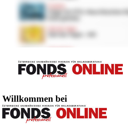
FONDS professionell
FONDS professi
Willkommen bei