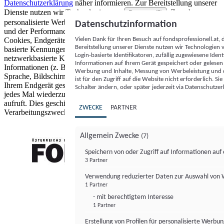
Datenschutzerklärung
näher informieren.
Zur Bereitstellung unserer
Dienste nutzen wir Technologien von
. Zwecke:
Partnern (5)
personalisierte Werbung und Inhalte, Messung von Werbeleistung
Datenschutzinformation
und der Performance von Inhalten sowie Zielgruppenforschung.
Vielen Dank für Ihren Besuch auf fondsprofessionell.at
Cookies, Endgeräte- oder ähnliche Online-Kennungen (z. B. login-
Bereitstellung unserer Dienste nutzen wir Technologien
basierte Kennungen, zufällig generierte Kennungen,
Login-basierte Identifikatoren, zufällig zugewiesene Id
netzwerkbasierte Kennungen) können zusammen mit anderen
Informationen auf Ihrem Gerät gespeichert oder gelese
Informationen (z. B. Browsertyp und Browserinformationen,
Werbung und Inhalte, Messung von Werbeleistung und d
Sprache, Bildschirmgröße, unterstützte Technologien usw.) auf
ist für den Zugriff auf die Website nicht erforderlich. S
Ihrem Endgerät gespeichert oder von dort ausgelesen werden, um es
Schalter ändern, oder später jederzeit via Datenschutzer
jedes Mal wiederzuerkennen, wenn es eine App oder einer Webseite
aufruft. Dies geschieht für einen oder mehrere der hier aufgeführten
ZWECKE
PARTNER
Verarbeitungszwecke.
Allgemein Zwecke
(7)
Speichern von oder Zugriff auf Informationen au
3 Partner
FONDS professionell
Verwendung reduzierter Daten zur Auswahl von
1 Partner
- mit berechtigtem Interesse
1 Partner
Erstellung von Profilen für personalisierte Werbu