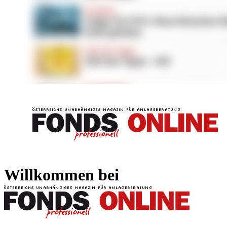
FONDS professionell
FONDS professi
Willkommen bei