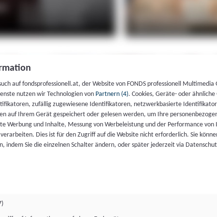
rmation
such auf fondsprofessionell.at, der Website von FONDS professionell Multimedia
ienste nutzen wir Technologien von
Partnern (4)
. Cookies, Geräte- oder ähnliche
entifikatoren, zufällig zugewiesene Identifikatoren, netzwerkbasierte Identifik
en auf Ihrem Gerät gespeichert oder gelesen werden, um Ihre personenbezogen
rte Werbung und Inhalte, Messung von Werbeleistung und der Performance von 
erarbeiten. Dies ist für den Zugriff auf die Website nicht erforderlich. Sie können
, indem Sie die einzelnen Schalter ändern, oder später jederzeit via Datenschu
7)