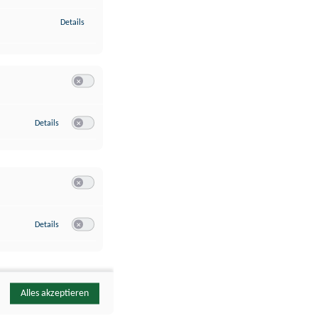
zu Identifikation von Endgeräten anhand automatisch übermittelte
Details
Switch zum Einwilligen bzw. Ablehnen der Kategorie Analyse / 
zu Google Analytics
Details
Switch zum Einwilligen bzw. Ablehnen des Dienstes Google Ana
Switch zum Einwilligen bzw. Ablehnen der Kategorie Sonstige 
zu YouTube
Details
Switch zum Einwilligen bzw. Ablehnen des Dienstes YouTube
Alles akzeptieren