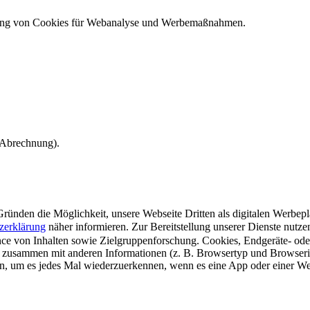
ndung von Cookies für Webanalyse und Werbemaßnahmen.
e Abrechnung).
ünden die Möglichkeit, unsere Webseite Dritten als digitalen Werbeplat
zerklärung
näher informieren.
Zur Bereitstellung unserer Dienste nutz
e von Inhalten sowie Zielgruppenforschung. Cookies, Endgeräte- ode
 zusammen mit anderen Informationen (z. B. Browsertyp und Browserin
n, um es jedes Mal wiederzuerkennen, wenn es eine App oder einer Webs