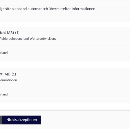
ndgeräten anhand automatisch übermittelter Informationen
icht IAB)
(1)
Fehlerbehebung und Weiterentwicklung
Irland
Impressum
Datenschutzerklärung
Datenschutzeinstellungen
ht IAB)
(1)
nformationen
Irland
ionell
Nichts akzeptieren