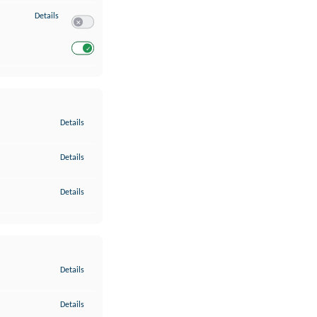
zu Entwicklung und Verbesserung der Angebote
Details
Switch zum Einwilligen bzw. Ablehnen des Dienstes Entwickl
Switch zum Einwilligen bzw. Ablehnen des Dienstes Entwicklu
zu Gewährleistung der Sicherheit, Verhinderung und Aufdeckung v
Details
zu Bereitstellung und Anzeige von Werbung und Inhalten
Details
zu Ihre Entscheidungen zum Datenschutz speichern und übermittel
Details
zu Abgleichung und Kombination von Daten aus unterschiedlichen 
Details
zu Verknüpfung verschiedener Endgeräte
Details