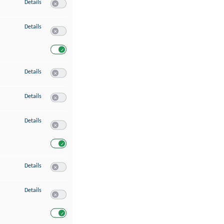
zu Speichern von oder Zugriff auf Informationen auf einem Endgerät
Details
Switch zum Einwilligen bzw. Ablehnen des Dienstes Speichern 
zu Verwendung reduzierter Daten zur Auswahl von Werbeanzeigen
Details
Switch zum Einwilligen bzw. Ablehnen des Dienstes Verwend
Switch zum Einwilligen bzw. Ablehnen des Dienstes Verwendu
zu Erstellung von Profilen für personalisierte Werbung
Details
Switch zum Einwilligen bzw. Ablehnen des Dienstes Erstellung 
zu Verwendung von Profilen zur Auswahl personalisierter Werbung
Details
Switch zum Einwilligen bzw. Ablehnen des Dienstes Verwendun
zu Messung der Werbeleistung
Details
Switch zum Einwilligen bzw. Ablehnen des Dienstes Messung 
Switch zum Einwilligen bzw. Ablehnen des Dienstes Messung d
zu Messung der Performance von Inhalten
Details
Switch zum Einwilligen bzw. Ablehnen des Dienstes Messung 
zu Analyse von Zielgruppen durch Statistiken oder Kombinationen von Dat
Details
Switch zum Einwilligen bzw. Ablehnen des Dienstes Analyse v
Switch zum Einwilligen bzw. Ablehnen des Dienstes Analyse v