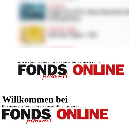
FONDS professionell
FONDS professi
Willkommen bei