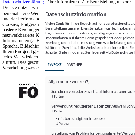
Datenschutzerklärung
näher informieren.
Zur Bereitstellung unserer
Dienste nutzen wir Technologien von
. Zwecke:
Partnern (5)
personalisierte Werbung und Inhalte, Messung von Werbeleistung
Datenschutzinformation
und der Performance von Inhalten sowie Zielgruppenforschung.
Vielen Dank für Ihren Besuch auf fondsprofessionell.at
Cookies, Endgeräte- oder ähnliche Online-Kennungen (z. B. login-
Bereitstellung unserer Dienste nutzen wir Technologien
basierte Kennungen, zufällig generierte Kennungen,
Login-basierte Identifikatoren, zufällig zugewiesene Id
netzwerkbasierte Kennungen) können zusammen mit anderen
Informationen auf Ihrem Gerät gespeichert oder gelese
Informationen (z. B. Browsertyp und Browserinformationen,
Werbung und Inhalte, Messung von Werbeleistung und d
Sprache, Bildschirmgröße, unterstützte Technologien usw.) auf
ist für den Zugriff auf die Website nicht erforderlich. S
Ihrem Endgerät gespeichert oder von dort ausgelesen werden, um es
Schalter ändern, oder später jederzeit via Datenschutzer
jedes Mal wiederzuerkennen, wenn es eine App oder einer Webseite
aufruft. Dies geschieht für einen oder mehrere der hier aufgeführten
ZWECKE
PARTNER
Verarbeitungszwecke.
Allgemein Zwecke
(7)
Speichern von oder Zugriff auf Informationen au
3 Partner
FONDS professionell
Verwendung reduzierter Daten zur Auswahl von
1 Partner
- mit berechtigtem Interesse
1 Partner
Erstellung von Profilen für personalisierte Werbu