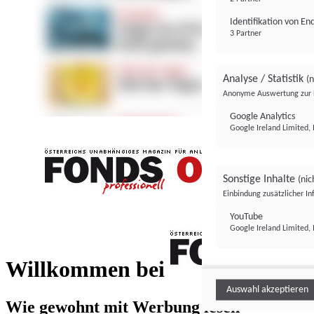
Identifikation von E
3 Partner
Analyse / Statistik
(n
Anonyme Auswertung zur 
Google Analytics
Google Ireland Limited, 
Sonstige Inhalte
(nic
Einbindung zusätzlicher I
FONDS professionell
YouTube
Google Ireland Limited, 
FONDS profess
Willkommen bei
Auswahl akzeptieren
Wie gewohnt mit Werbung lesen