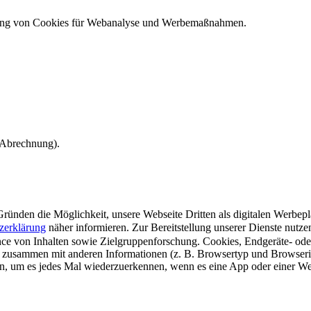
ndung von Cookies für Webanalyse und Werbemaßnahmen.
e Abrechnung).
ünden die Möglichkeit, unsere Webseite Dritten als digitalen Werbeplat
zerklärung
näher informieren.
Zur Bereitstellung unserer Dienste nutz
e von Inhalten sowie Zielgruppenforschung. Cookies, Endgeräte- ode
 zusammen mit anderen Informationen (z. B. Browsertyp und Browserin
n, um es jedes Mal wiederzuerkennen, wenn es eine App oder einer Webs