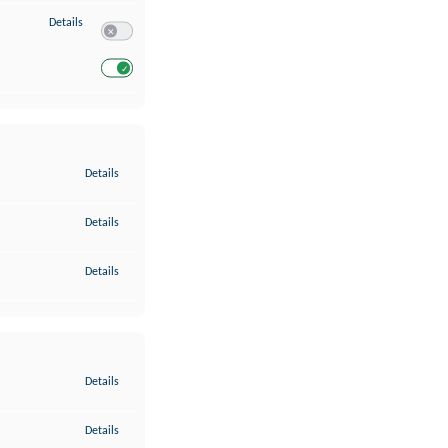
zu Entwicklung und Verbesserung der Angebote
Details
Switch zum Einwilligen bzw. Ablehnen des Dienstes Entwickl
Switch zum Einwilligen bzw. Ablehnen des Dienstes Entwicklu
zu Gewährleistung der Sicherheit, Verhinderung und Aufdeckung v
Details
zu Bereitstellung und Anzeige von Werbung und Inhalten
Details
zu Ihre Entscheidungen zum Datenschutz speichern und übermittel
Details
zu Abgleichung und Kombination von Daten aus unterschiedlichen 
Details
zu Verknüpfung verschiedener Endgeräte
Details