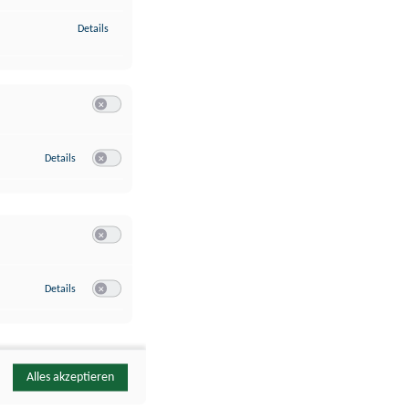
zu Identifikation von Endgeräten anhand automatisch übermittelte
Details
Switch zum Einwilligen bzw. Ablehnen der Kategorie Analyse / 
zu Google Analytics
Details
Switch zum Einwilligen bzw. Ablehnen des Dienstes Google Ana
Switch zum Einwilligen bzw. Ablehnen der Kategorie Sonstige 
zu YouTube
Details
Switch zum Einwilligen bzw. Ablehnen des Dienstes YouTube
Alles akzeptieren