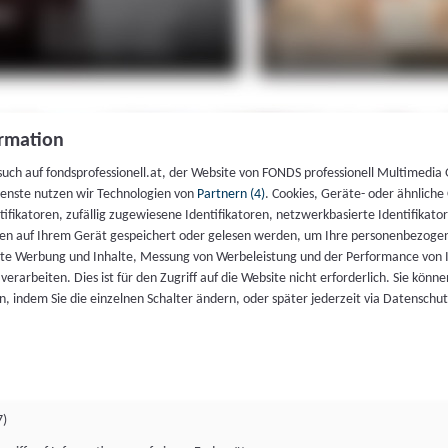
rmation
such auf fondsprofessionell.at, der Website von FONDS professionell Multimedia
ienste nutzen wir Technologien von
Partnern (4)
. Cookies, Geräte- oder ähnliche
entifikatoren, zufällig zugewiesene Identifikatoren, netzwerkbasierte Identifik
en auf Ihrem Gerät gespeichert oder gelesen werden, um Ihre personenbezogen
rte Werbung und Inhalte, Messung von Werbeleistung und der Performance von 
erarbeiten. Dies ist für den Zugriff auf die Website nicht erforderlich. Sie können
, indem Sie die einzelnen Schalter ändern, oder später jederzeit via Datenschu
7)