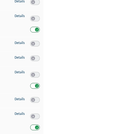
zu Speichern von oder Zugriff auf Informationen auf einem Endgerät
Details
Switch zum Einwilligen bzw. Ablehnen des Dienstes Speichern 
zu Verwendung reduzierter Daten zur Auswahl von Werbeanzeigen
Details
Switch zum Einwilligen bzw. Ablehnen des Dienstes Verwend
Switch zum Einwilligen bzw. Ablehnen des Dienstes Verwendu
zu Erstellung von Profilen für personalisierte Werbung
Details
Switch zum Einwilligen bzw. Ablehnen des Dienstes Erstellung 
zu Verwendung von Profilen zur Auswahl personalisierter Werbung
Details
Switch zum Einwilligen bzw. Ablehnen des Dienstes Verwendun
zu Messung der Werbeleistung
Details
Switch zum Einwilligen bzw. Ablehnen des Dienstes Messung 
Switch zum Einwilligen bzw. Ablehnen des Dienstes Messung d
zu Messung der Performance von Inhalten
Details
Switch zum Einwilligen bzw. Ablehnen des Dienstes Messung 
zu Analyse von Zielgruppen durch Statistiken oder Kombinationen von Dat
Details
Switch zum Einwilligen bzw. Ablehnen des Dienstes Analyse v
Switch zum Einwilligen bzw. Ablehnen des Dienstes Analyse v