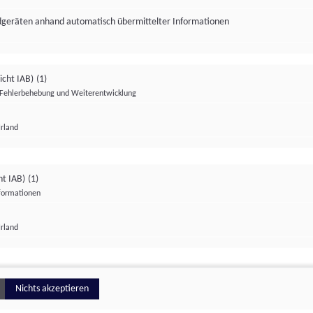
ndgeräten anhand automatisch übermittelter Informationen
icht IAB)
(1)
Fehlerbehebung und Weiterentwicklung
Irland
Impressum
Datenschutzerklärung
Datenschutzeinstellungen
ht IAB)
(1)
nformationen
Irland
ionell
Nichts akzeptieren