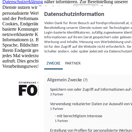
Datenschutzerklärung
näher informieren.
Zur Bereitstellung unserer
Dienste nutzen wir Technologien von
. Zwecke:
Partnern (5)
personalisierte Werbung und Inhalte, Messung von Werbeleistung
Datenschutzinformation
und der Performance von Inhalten sowie Zielgruppenforschung.
Vielen Dank für Ihren Besuch auf fondsprofessionell.at
Cookies, Endgeräte- oder ähnliche Online-Kennungen (z. B. login-
Bereitstellung unserer Dienste nutzen wir Technologien
basierte Kennungen, zufällig generierte Kennungen,
Login-basierte Identifikatoren, zufällig zugewiesene Id
netzwerkbasierte Kennungen) können zusammen mit anderen
Informationen auf Ihrem Gerät gespeichert oder gelese
Informationen (z. B. Browsertyp und Browserinformationen,
Werbung und Inhalte, Messung von Werbeleistung und d
Sprache, Bildschirmgröße, unterstützte Technologien usw.) auf
ist für den Zugriff auf die Website nicht erforderlich. S
Ihrem Endgerät gespeichert oder von dort ausgelesen werden, um es
Schalter ändern, oder später jederzeit via Datenschutzer
jedes Mal wiederzuerkennen, wenn es eine App oder einer Webseite
aufruft. Dies geschieht für einen oder mehrere der hier aufgeführten
ZWECKE
PARTNER
Verarbeitungszwecke.
Allgemein Zwecke
(7)
Speichern von oder Zugriff auf Informationen au
3 Partner
FONDS professionell
Verwendung reduzierter Daten zur Auswahl von
1 Partner
- mit berechtigtem Interesse
1 Partner
Erstellung von Profilen für personalisierte Werbu