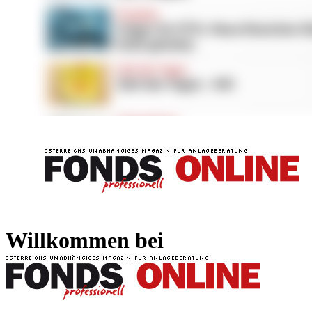
FONDS professionell
FONDS professi
Willkommen bei