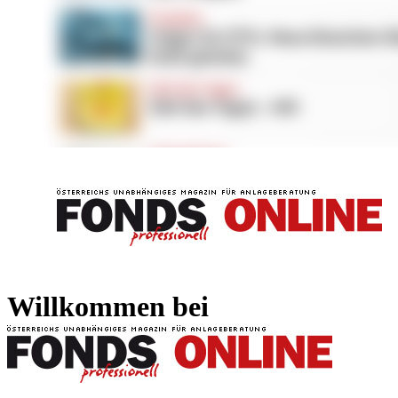
FONDS professionell
FONDS professi
Willkommen bei