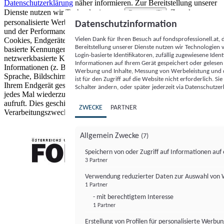
Datenschutzerklärung
näher informieren.
Zur Bereitstellung unserer
Dienste nutzen wir Technologien von
. Zwecke:
Partnern (5)
personalisierte Werbung und Inhalte, Messung von Werbeleistung
Datenschutzinformation
und der Performance von Inhalten sowie Zielgruppenforschung.
Vielen Dank für Ihren Besuch auf fondsprofessionell.at
Cookies, Endgeräte- oder ähnliche Online-Kennungen (z. B. login-
Bereitstellung unserer Dienste nutzen wir Technologien
basierte Kennungen, zufällig generierte Kennungen,
Login-basierte Identifikatoren, zufällig zugewiesene Id
netzwerkbasierte Kennungen) können zusammen mit anderen
Informationen auf Ihrem Gerät gespeichert oder gelese
Informationen (z. B. Browsertyp und Browserinformationen,
Werbung und Inhalte, Messung von Werbeleistung und d
Sprache, Bildschirmgröße, unterstützte Technologien usw.) auf
ist für den Zugriff auf die Website nicht erforderlich. S
Ihrem Endgerät gespeichert oder von dort ausgelesen werden, um es
Schalter ändern, oder später jederzeit via Datenschutzer
jedes Mal wiederzuerkennen, wenn es eine App oder einer Webseite
aufruft. Dies geschieht für einen oder mehrere der hier aufgeführten
ZWECKE
PARTNER
Verarbeitungszwecke.
Allgemein Zwecke
(7)
Speichern von oder Zugriff auf Informationen au
3 Partner
FONDS professionell
Verwendung reduzierter Daten zur Auswahl von
1 Partner
- mit berechtigtem Interesse
1 Partner
Erstellung von Profilen für personalisierte Werbu