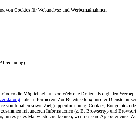
ndung von Cookies für Webanalyse und Werbemaßnahmen.
e Abrechnung).
ünden die Möglichkeit, unsere Webseite Dritten als digitalen Werbeplat
zerklärung
näher informieren.
Zur Bereitstellung unserer Dienste nutz
e von Inhalten sowie Zielgruppenforschung. Cookies, Endgeräte- ode
 zusammen mit anderen Informationen (z. B. Browsertyp und Browserin
n, um es jedes Mal wiederzuerkennen, wenn es eine App oder einer Webs