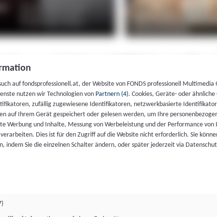
rmation
such auf fondsprofessionell.at, der Website von FONDS professionell Multimedia
ienste nutzen wir Technologien von
Partnern (4)
. Cookies, Geräte- oder ähnliche
entifikatoren, zufällig zugewiesene Identifikatoren, netzwerkbasierte Identifik
en auf Ihrem Gerät gespeichert oder gelesen werden, um Ihre personenbezogen
rte Werbung und Inhalte, Messung von Werbeleistung und der Performance von 
erarbeiten. Dies ist für den Zugriff auf die Website nicht erforderlich. Sie können
, indem Sie die einzelnen Schalter ändern, oder später jederzeit via Datenschu
7)