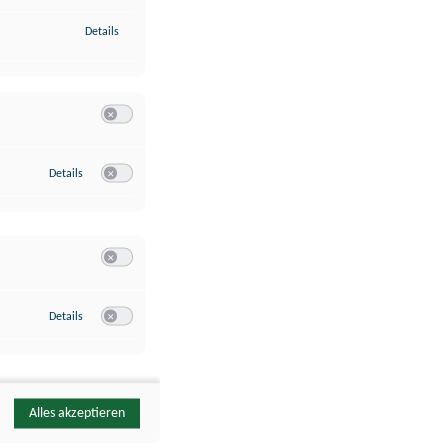
zu Identifikation von Endgeräten anhand automatisch übermittelte
Details
Switch zum Einwilligen bzw. Ablehnen der Kategorie Analyse / 
zu Google Analytics
Details
Switch zum Einwilligen bzw. Ablehnen des Dienstes Google Ana
Switch zum Einwilligen bzw. Ablehnen der Kategorie Sonstige 
zu YouTube
Details
Switch zum Einwilligen bzw. Ablehnen des Dienstes YouTube
Alles akzeptieren