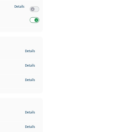
zu Entwicklung und Verbesserung der Angebote
Details
Switch zum Einwilligen bzw. Ablehnen des Dienstes Entwickl
Switch zum Einwilligen bzw. Ablehnen des Dienstes Entwicklu
zu Gewährleistung der Sicherheit, Verhinderung und Aufdeckung v
Details
zu Bereitstellung und Anzeige von Werbung und Inhalten
Details
zu Ihre Entscheidungen zum Datenschutz speichern und übermittel
Details
zu Abgleichung und Kombination von Daten aus unterschiedlichen 
Details
zu Verknüpfung verschiedener Endgeräte
Details