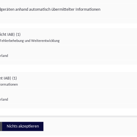
ndgeräten anhand automatisch übermittelter Informationen
icht IAB)
(1)
Fehlerbehebung und Weiterentwicklung
Irland
Impressum
Datenschutzerklärung
Datenschutzeinstellungen
ht IAB)
(1)
nformationen
Irland
ionell
Nichts akzeptieren