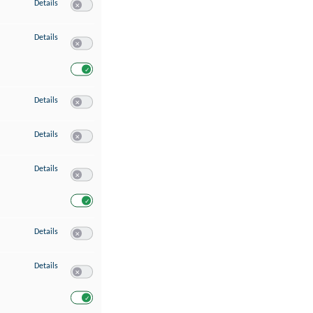
zu Speichern von oder Zugriff auf Informationen auf einem Endgerät
Details
Switch zum Einwilligen bzw. Ablehnen des Dienstes Speichern 
zu Verwendung reduzierter Daten zur Auswahl von Werbeanzeigen
Details
Switch zum Einwilligen bzw. Ablehnen des Dienstes Verwend
Switch zum Einwilligen bzw. Ablehnen des Dienstes Verwendu
zu Erstellung von Profilen für personalisierte Werbung
Details
Switch zum Einwilligen bzw. Ablehnen des Dienstes Erstellung 
zu Verwendung von Profilen zur Auswahl personalisierter Werbung
Details
Switch zum Einwilligen bzw. Ablehnen des Dienstes Verwendun
zu Messung der Werbeleistung
Details
Switch zum Einwilligen bzw. Ablehnen des Dienstes Messung 
Switch zum Einwilligen bzw. Ablehnen des Dienstes Messung d
zu Messung der Performance von Inhalten
Details
Switch zum Einwilligen bzw. Ablehnen des Dienstes Messung 
zu Analyse von Zielgruppen durch Statistiken oder Kombinationen von Dat
Details
Switch zum Einwilligen bzw. Ablehnen des Dienstes Analyse v
Switch zum Einwilligen bzw. Ablehnen des Dienstes Analyse v