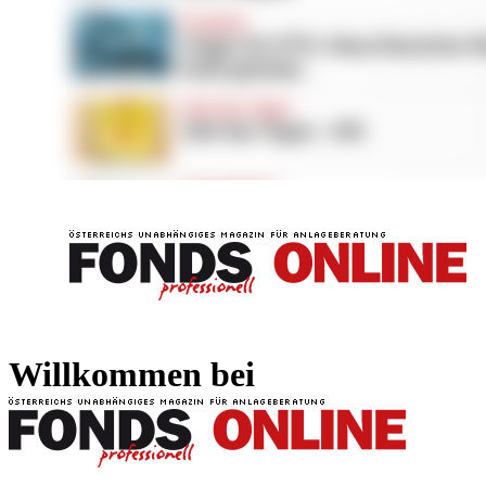
FONDS professionell
FONDS professi
Willkommen bei