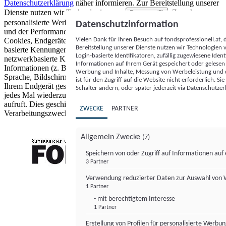
Datenschutzerklärung
näher informieren.
Zur Bereitstellung unserer
Dienste nutzen wir Technologien von
. Zwecke:
Partnern (5)
personalisierte Werbung und Inhalte, Messung von Werbeleistung
Datenschutzinformation
und der Performance von Inhalten sowie Zielgruppenforschung.
Vielen Dank für Ihren Besuch auf fondsprofessionell.at
Cookies, Endgeräte- oder ähnliche Online-Kennungen (z. B. login-
Bereitstellung unserer Dienste nutzen wir Technologien
basierte Kennungen, zufällig generierte Kennungen,
Login-basierte Identifikatoren, zufällig zugewiesene Id
netzwerkbasierte Kennungen) können zusammen mit anderen
Informationen auf Ihrem Gerät gespeichert oder gelese
Informationen (z. B. Browsertyp und Browserinformationen,
Werbung und Inhalte, Messung von Werbeleistung und d
Sprache, Bildschirmgröße, unterstützte Technologien usw.) auf
ist für den Zugriff auf die Website nicht erforderlich. S
Ihrem Endgerät gespeichert oder von dort ausgelesen werden, um es
Schalter ändern, oder später jederzeit via Datenschutzer
jedes Mal wiederzuerkennen, wenn es eine App oder einer Webseite
aufruft. Dies geschieht für einen oder mehrere der hier aufgeführten
ZWECKE
PARTNER
Verarbeitungszwecke.
Allgemein Zwecke
(7)
Speichern von oder Zugriff auf Informationen au
3 Partner
FONDS professionell
Verwendung reduzierter Daten zur Auswahl von
1 Partner
- mit berechtigtem Interesse
1 Partner
Erstellung von Profilen für personalisierte Werbu