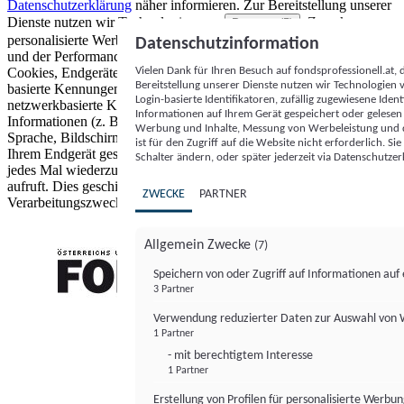
Datenschutzerklärung
näher informieren.
Zur Bereitstellung unserer
Dienste nutzen wir Technologien von
. Zwecke:
Partnern (5)
personalisierte Werbung und Inhalte, Messung von Werbeleistung
Datenschutzinformation
und der Performance von Inhalten sowie Zielgruppenforschung.
Vielen Dank für Ihren Besuch auf fondsprofessionell.at
Cookies, Endgeräte- oder ähnliche Online-Kennungen (z. B. login-
Bereitstellung unserer Dienste nutzen wir Technologien
basierte Kennungen, zufällig generierte Kennungen,
Login-basierte Identifikatoren, zufällig zugewiesene Id
netzwerkbasierte Kennungen) können zusammen mit anderen
Informationen auf Ihrem Gerät gespeichert oder gelese
Informationen (z. B. Browsertyp und Browserinformationen,
Werbung und Inhalte, Messung von Werbeleistung und d
Sprache, Bildschirmgröße, unterstützte Technologien usw.) auf
ist für den Zugriff auf die Website nicht erforderlich. S
Ihrem Endgerät gespeichert oder von dort ausgelesen werden, um es
Schalter ändern, oder später jederzeit via Datenschutzer
jedes Mal wiederzuerkennen, wenn es eine App oder einer Webseite
aufruft. Dies geschieht für einen oder mehrere der hier aufgeführten
ZWECKE
PARTNER
Verarbeitungszwecke.
Allgemein Zwecke
(7)
Speichern von oder Zugriff auf Informationen au
3 Partner
FONDS professionell
Verwendung reduzierter Daten zur Auswahl von
1 Partner
- mit berechtigtem Interesse
1 Partner
Erstellung von Profilen für personalisierte Werbu