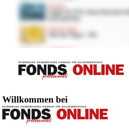
FONDS professionell
FONDS professi
Willkommen bei