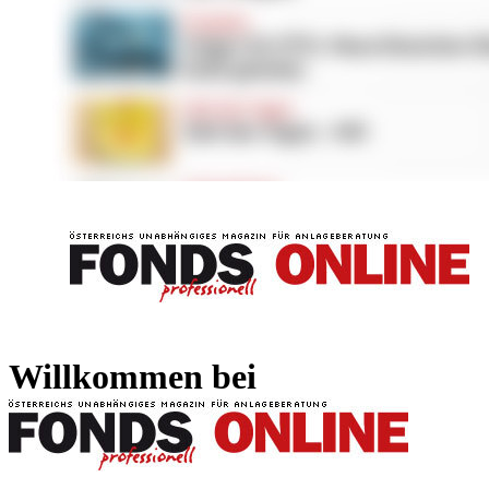
FONDS professionell
FONDS professi
Willkommen bei