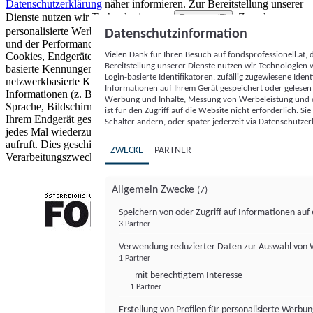
Datenschutzerklärung
näher informieren.
Zur Bereitstellung unserer
Dienste nutzen wir Technologien von
. Zwecke:
Partnern (5)
personalisierte Werbung und Inhalte, Messung von Werbeleistung
Datenschutzinformation
und der Performance von Inhalten sowie Zielgruppenforschung.
Vielen Dank für Ihren Besuch auf fondsprofessionell.at
Cookies, Endgeräte- oder ähnliche Online-Kennungen (z. B. login-
Bereitstellung unserer Dienste nutzen wir Technologien
basierte Kennungen, zufällig generierte Kennungen,
Login-basierte Identifikatoren, zufällig zugewiesene Id
netzwerkbasierte Kennungen) können zusammen mit anderen
Informationen auf Ihrem Gerät gespeichert oder gelese
Informationen (z. B. Browsertyp und Browserinformationen,
Werbung und Inhalte, Messung von Werbeleistung und d
Sprache, Bildschirmgröße, unterstützte Technologien usw.) auf
ist für den Zugriff auf die Website nicht erforderlich. S
Ihrem Endgerät gespeichert oder von dort ausgelesen werden, um es
Schalter ändern, oder später jederzeit via Datenschutzer
jedes Mal wiederzuerkennen, wenn es eine App oder einer Webseite
aufruft. Dies geschieht für einen oder mehrere der hier aufgeführten
ZWECKE
PARTNER
Verarbeitungszwecke.
Allgemein Zwecke
(7)
Speichern von oder Zugriff auf Informationen au
3 Partner
FONDS professionell
Verwendung reduzierter Daten zur Auswahl von
1 Partner
- mit berechtigtem Interesse
1 Partner
Erstellung von Profilen für personalisierte Werbu