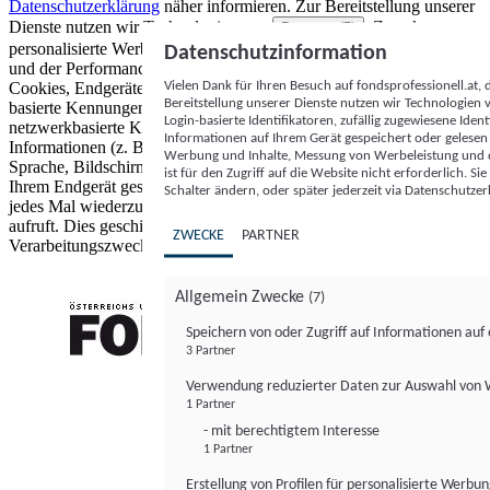
Datenschutzerklärung
näher informieren.
Zur Bereitstellung unserer
Dienste nutzen wir Technologien von
. Zwecke:
Partnern (5)
personalisierte Werbung und Inhalte, Messung von Werbeleistung
Datenschutzinformation
und der Performance von Inhalten sowie Zielgruppenforschung.
Vielen Dank für Ihren Besuch auf fondsprofessionell.at
Cookies, Endgeräte- oder ähnliche Online-Kennungen (z. B. login-
Bereitstellung unserer Dienste nutzen wir Technologien
basierte Kennungen, zufällig generierte Kennungen,
Login-basierte Identifikatoren, zufällig zugewiesene Id
netzwerkbasierte Kennungen) können zusammen mit anderen
Informationen auf Ihrem Gerät gespeichert oder gelese
Informationen (z. B. Browsertyp und Browserinformationen,
Werbung und Inhalte, Messung von Werbeleistung und d
Sprache, Bildschirmgröße, unterstützte Technologien usw.) auf
ist für den Zugriff auf die Website nicht erforderlich. S
Ihrem Endgerät gespeichert oder von dort ausgelesen werden, um es
Schalter ändern, oder später jederzeit via Datenschutzer
jedes Mal wiederzuerkennen, wenn es eine App oder einer Webseite
aufruft. Dies geschieht für einen oder mehrere der hier aufgeführten
ZWECKE
PARTNER
Verarbeitungszwecke.
Allgemein Zwecke
(7)
Speichern von oder Zugriff auf Informationen au
3 Partner
FONDS professionell
Verwendung reduzierter Daten zur Auswahl von
1 Partner
- mit berechtigtem Interesse
1 Partner
Erstellung von Profilen für personalisierte Werbu