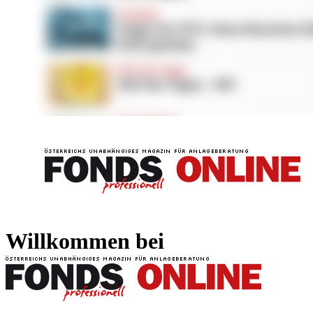
FONDS professionell
FONDS professi
Willkommen bei