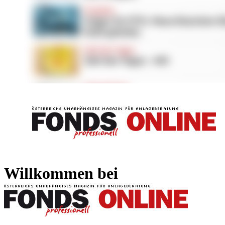
FONDS professionell
FONDS professi
Willkommen bei