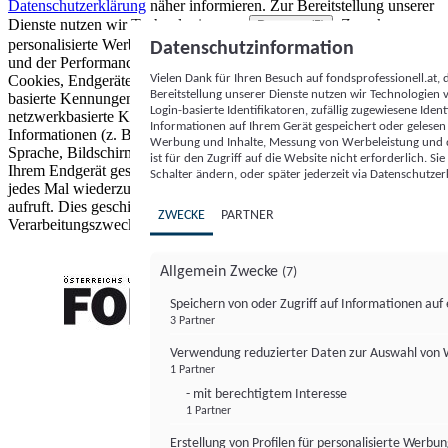
Datenschutzerklärung
näher informieren.
Zur Bereitstellung unserer
Dienste nutzen wir Technologien von
. Zwecke:
Partnern (5)
personalisierte Werbung und Inhalte, Messung von Werbeleistung
Datenschutzinformation
und der Performance von Inhalten sowie Zielgruppenforschung.
Vielen Dank für Ihren Besuch auf fondsprofessionell.at
Cookies, Endgeräte- oder ähnliche Online-Kennungen (z. B. login-
Bereitstellung unserer Dienste nutzen wir Technologien
basierte Kennungen, zufällig generierte Kennungen,
Login-basierte Identifikatoren, zufällig zugewiesene Id
netzwerkbasierte Kennungen) können zusammen mit anderen
Informationen auf Ihrem Gerät gespeichert oder gelese
Informationen (z. B. Browsertyp und Browserinformationen,
Werbung und Inhalte, Messung von Werbeleistung und d
Sprache, Bildschirmgröße, unterstützte Technologien usw.) auf
ist für den Zugriff auf die Website nicht erforderlich. S
Ihrem Endgerät gespeichert oder von dort ausgelesen werden, um es
Schalter ändern, oder später jederzeit via Datenschutzer
jedes Mal wiederzuerkennen, wenn es eine App oder einer Webseite
aufruft. Dies geschieht für einen oder mehrere der hier aufgeführten
ZWECKE
PARTNER
Verarbeitungszwecke.
Allgemein Zwecke
(7)
Speichern von oder Zugriff auf Informationen au
3 Partner
FONDS professionell
Verwendung reduzierter Daten zur Auswahl von
1 Partner
- mit berechtigtem Interesse
1 Partner
Erstellung von Profilen für personalisierte Werbu