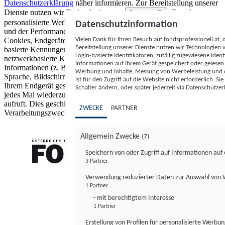
Datenschutzerklärung
näher informieren.
Zur Bereitstellung unserer
Dienste nutzen wir Technologien von
. Zwecke:
Partnern (5)
personalisierte Werbung und Inhalte, Messung von Werbeleistung
Datenschutzinformation
und der Performance von Inhalten sowie Zielgruppenforschung.
Vielen Dank für Ihren Besuch auf fondsprofessionell.at
Cookies, Endgeräte- oder ähnliche Online-Kennungen (z. B. login-
Bereitstellung unserer Dienste nutzen wir Technologien
basierte Kennungen, zufällig generierte Kennungen,
Login-basierte Identifikatoren, zufällig zugewiesene Id
netzwerkbasierte Kennungen) können zusammen mit anderen
Informationen auf Ihrem Gerät gespeichert oder gelese
Informationen (z. B. Browsertyp und Browserinformationen,
Werbung und Inhalte, Messung von Werbeleistung und d
Sprache, Bildschirmgröße, unterstützte Technologien usw.) auf
ist für den Zugriff auf die Website nicht erforderlich. S
Ihrem Endgerät gespeichert oder von dort ausgelesen werden, um es
Schalter ändern, oder später jederzeit via Datenschutzer
jedes Mal wiederzuerkennen, wenn es eine App oder einer Webseite
aufruft. Dies geschieht für einen oder mehrere der hier aufgeführten
ZWECKE
PARTNER
Verarbeitungszwecke.
Allgemein Zwecke
(7)
Speichern von oder Zugriff auf Informationen au
3 Partner
FONDS professionell
Verwendung reduzierter Daten zur Auswahl von
1 Partner
- mit berechtigtem Interesse
1 Partner
Erstellung von Profilen für personalisierte Werbu