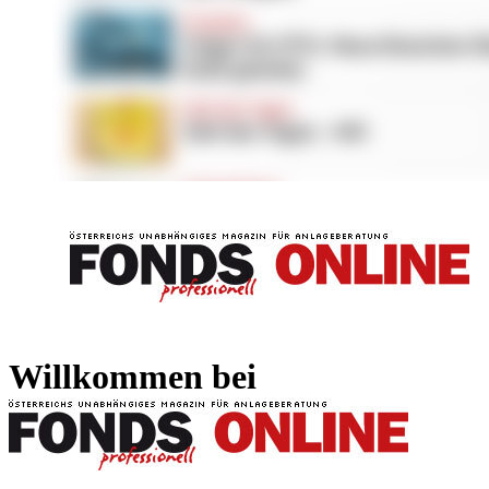
FONDS professionell
FONDS professi
Willkommen bei