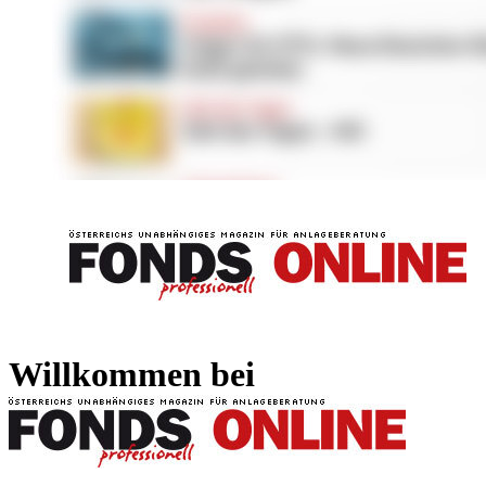
FONDS professionell
FONDS professi
Willkommen bei