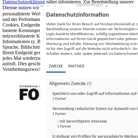
Datenschutzerklärung
näher informieren.
Zur Bereitstellung unserer
Dienste nutzen wir Technologien von
. Zwecke:
Partnern (5)
personalisierte Werbung und Inhalte, Messung von Werbeleistung
Datenschutzinformation
und der Performance von Inhalten sowie Zielgruppenforschung.
Vielen Dank für Ihren Besuch auf fondsprofessionell.at
Cookies, Endgeräte- oder ähnliche Online-Kennungen (z. B. login-
Bereitstellung unserer Dienste nutzen wir Technologien
basierte Kennungen, zufällig generierte Kennungen,
Login-basierte Identifikatoren, zufällig zugewiesene Id
netzwerkbasierte Kennungen) können zusammen mit anderen
Informationen auf Ihrem Gerät gespeichert oder gelese
Informationen (z. B. Browsertyp und Browserinformationen,
Werbung und Inhalte, Messung von Werbeleistung und d
Sprache, Bildschirmgröße, unterstützte Technologien usw.) auf
ist für den Zugriff auf die Website nicht erforderlich. S
Ihrem Endgerät gespeichert oder von dort ausgelesen werden, um es
Schalter ändern, oder später jederzeit via Datenschutzer
jedes Mal wiederzuerkennen, wenn es eine App oder einer Webseite
aufruft. Dies geschieht für einen oder mehrere der hier aufgeführten
ZWECKE
PARTNER
Verarbeitungszwecke.
Allgemein Zwecke
(7)
Speichern von oder Zugriff auf Informationen au
3 Partner
FONDS professionell
Verwendung reduzierter Daten zur Auswahl von
1 Partner
- mit berechtigtem Interesse
1 Partner
Erstellung von Profilen für personalisierte Werbu