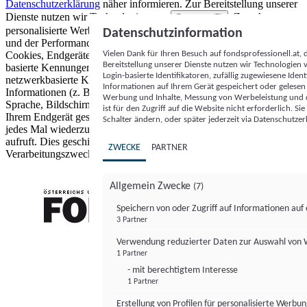
Datenschutzerklärung
näher informieren.
Zur Bereitstellung unserer
Dienste nutzen wir Technologien von
. Zwecke:
Partnern (5)
personalisierte Werbung und Inhalte, Messung von Werbeleistung
Datenschutzinformation
und der Performance von Inhalten sowie Zielgruppenforschung.
Vielen Dank für Ihren Besuch auf fondsprofessionell.at
Cookies, Endgeräte- oder ähnliche Online-Kennungen (z. B. login-
Bereitstellung unserer Dienste nutzen wir Technologien
basierte Kennungen, zufällig generierte Kennungen,
Login-basierte Identifikatoren, zufällig zugewiesene Id
netzwerkbasierte Kennungen) können zusammen mit anderen
Informationen auf Ihrem Gerät gespeichert oder gelese
Informationen (z. B. Browsertyp und Browserinformationen,
Werbung und Inhalte, Messung von Werbeleistung und d
Sprache, Bildschirmgröße, unterstützte Technologien usw.) auf
ist für den Zugriff auf die Website nicht erforderlich. S
Ihrem Endgerät gespeichert oder von dort ausgelesen werden, um es
Schalter ändern, oder später jederzeit via Datenschutzer
jedes Mal wiederzuerkennen, wenn es eine App oder einer Webseite
aufruft. Dies geschieht für einen oder mehrere der hier aufgeführten
ZWECKE
PARTNER
Verarbeitungszwecke.
Allgemein Zwecke
(7)
Speichern von oder Zugriff auf Informationen au
3 Partner
FONDS professionell
Verwendung reduzierter Daten zur Auswahl von
1 Partner
- mit berechtigtem Interesse
1 Partner
Erstellung von Profilen für personalisierte Werbu