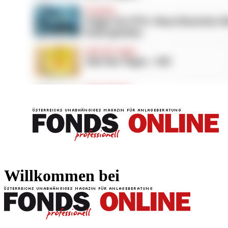
FONDS professionell
FONDS professi
Willkommen bei