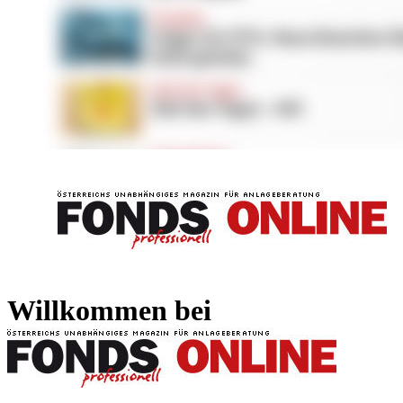
FONDS professionell
FONDS professi
Willkommen bei