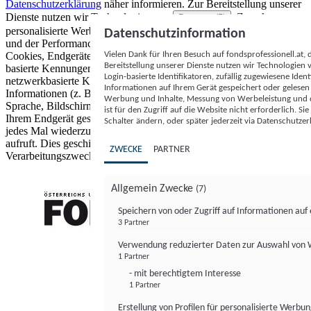
Datenschutzerklärung
näher informieren.
Zur Bereitstellung unserer
Dienste nutzen wir Technologien von
. Zwecke:
Partnern (5)
personalisierte Werbung und Inhalte, Messung von Werbeleistung
Datenschutzinformation
und der Performance von Inhalten sowie Zielgruppenforschung.
Vielen Dank für Ihren Besuch auf fondsprofessionell.at
Cookies, Endgeräte- oder ähnliche Online-Kennungen (z. B. login-
Bereitstellung unserer Dienste nutzen wir Technologien
basierte Kennungen, zufällig generierte Kennungen,
Login-basierte Identifikatoren, zufällig zugewiesene Id
netzwerkbasierte Kennungen) können zusammen mit anderen
Informationen auf Ihrem Gerät gespeichert oder gelese
Informationen (z. B. Browsertyp und Browserinformationen,
Werbung und Inhalte, Messung von Werbeleistung und d
Sprache, Bildschirmgröße, unterstützte Technologien usw.) auf
ist für den Zugriff auf die Website nicht erforderlich. S
Ihrem Endgerät gespeichert oder von dort ausgelesen werden, um es
Schalter ändern, oder später jederzeit via Datenschutzer
jedes Mal wiederzuerkennen, wenn es eine App oder einer Webseite
aufruft. Dies geschieht für einen oder mehrere der hier aufgeführten
ZWECKE
PARTNER
Verarbeitungszwecke.
Allgemein Zwecke
(7)
Speichern von oder Zugriff auf Informationen au
3 Partner
FONDS professionell
Verwendung reduzierter Daten zur Auswahl von
1 Partner
- mit berechtigtem Interesse
1 Partner
Erstellung von Profilen für personalisierte Werbu