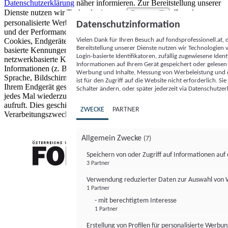
Datenschutzerklärung
näher informieren.
Zur Bereitstellung unserer
Dienste nutzen wir Technologien von
. Zwecke:
Partnern (5)
personalisierte Werbung und Inhalte, Messung von Werbeleistung
Datenschutzinformation
und der Performance von Inhalten sowie Zielgruppenforschung.
Vielen Dank für Ihren Besuch auf fondsprofessionell.at
Cookies, Endgeräte- oder ähnliche Online-Kennungen (z. B. login-
Bereitstellung unserer Dienste nutzen wir Technologien
basierte Kennungen, zufällig generierte Kennungen,
Login-basierte Identifikatoren, zufällig zugewiesene Id
netzwerkbasierte Kennungen) können zusammen mit anderen
Informationen auf Ihrem Gerät gespeichert oder gelese
Informationen (z. B. Browsertyp und Browserinformationen,
Werbung und Inhalte, Messung von Werbeleistung und d
Sprache, Bildschirmgröße, unterstützte Technologien usw.) auf
ist für den Zugriff auf die Website nicht erforderlich. S
Ihrem Endgerät gespeichert oder von dort ausgelesen werden, um es
Schalter ändern, oder später jederzeit via Datenschutzer
jedes Mal wiederzuerkennen, wenn es eine App oder einer Webseite
aufruft. Dies geschieht für einen oder mehrere der hier aufgeführten
ZWECKE
PARTNER
Verarbeitungszwecke.
Allgemein Zwecke
(7)
Speichern von oder Zugriff auf Informationen au
3 Partner
FONDS professionell
Verwendung reduzierter Daten zur Auswahl von
1 Partner
- mit berechtigtem Interesse
1 Partner
Erstellung von Profilen für personalisierte Werbu