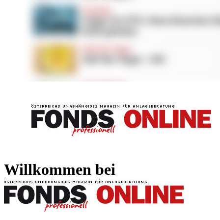
FONDS professionell
FONDS professi
Willkommen bei