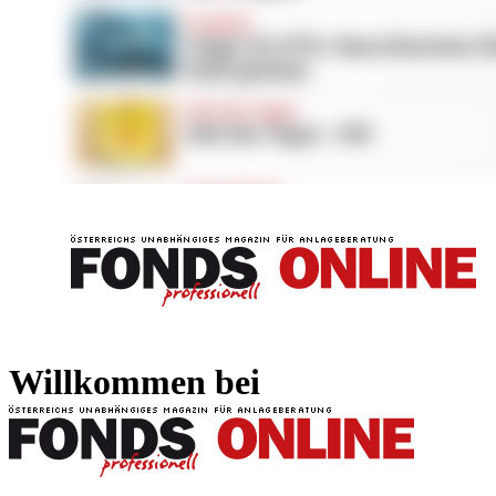
FONDS professionell
FONDS professi
Willkommen bei