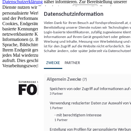
Datenschutzerklärung
näher informieren.
Zur Bereitstellung unserer
Dienste nutzen wir Technologien von
. Zwecke:
Partnern (5)
personalisierte Werbung und Inhalte, Messung von Werbeleistung
Datenschutzinformation
und der Performance von Inhalten sowie Zielgruppenforschung.
Vielen Dank für Ihren Besuch auf fondsprofessionell.at
Cookies, Endgeräte- oder ähnliche Online-Kennungen (z. B. login-
Bereitstellung unserer Dienste nutzen wir Technologien
basierte Kennungen, zufällig generierte Kennungen,
Login-basierte Identifikatoren, zufällig zugewiesene Id
netzwerkbasierte Kennungen) können zusammen mit anderen
Informationen auf Ihrem Gerät gespeichert oder gelese
Informationen (z. B. Browsertyp und Browserinformationen,
Werbung und Inhalte, Messung von Werbeleistung und d
Sprache, Bildschirmgröße, unterstützte Technologien usw.) auf
ist für den Zugriff auf die Website nicht erforderlich. S
Ihrem Endgerät gespeichert oder von dort ausgelesen werden, um es
Schalter ändern, oder später jederzeit via Datenschutzer
jedes Mal wiederzuerkennen, wenn es eine App oder einer Webseite
aufruft. Dies geschieht für einen oder mehrere der hier aufgeführten
ZWECKE
PARTNER
Verarbeitungszwecke.
Allgemein Zwecke
(7)
Speichern von oder Zugriff auf Informationen au
3 Partner
FONDS professionell
Verwendung reduzierter Daten zur Auswahl von
1 Partner
- mit berechtigtem Interesse
1 Partner
Erstellung von Profilen für personalisierte Werbu