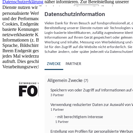
Datenschutzerklärung
näher informieren.
Zur Bereitstellung unserer
Dienste nutzen wir Technologien von
. Zwecke:
Partnern (5)
personalisierte Werbung und Inhalte, Messung von Werbeleistung
Datenschutzinformation
und der Performance von Inhalten sowie Zielgruppenforschung.
Vielen Dank für Ihren Besuch auf fondsprofessionell.at
Cookies, Endgeräte- oder ähnliche Online-Kennungen (z. B. login-
Bereitstellung unserer Dienste nutzen wir Technologien
basierte Kennungen, zufällig generierte Kennungen,
Login-basierte Identifikatoren, zufällig zugewiesene Id
netzwerkbasierte Kennungen) können zusammen mit anderen
Informationen auf Ihrem Gerät gespeichert oder gelese
Informationen (z. B. Browsertyp und Browserinformationen,
Werbung und Inhalte, Messung von Werbeleistung und d
Sprache, Bildschirmgröße, unterstützte Technologien usw.) auf
ist für den Zugriff auf die Website nicht erforderlich. S
Ihrem Endgerät gespeichert oder von dort ausgelesen werden, um es
Schalter ändern, oder später jederzeit via Datenschutzer
jedes Mal wiederzuerkennen, wenn es eine App oder einer Webseite
aufruft. Dies geschieht für einen oder mehrere der hier aufgeführten
ZWECKE
PARTNER
Verarbeitungszwecke.
Allgemein Zwecke
(7)
Speichern von oder Zugriff auf Informationen au
3 Partner
FONDS professionell
Verwendung reduzierter Daten zur Auswahl von
1 Partner
- mit berechtigtem Interesse
1 Partner
Erstellung von Profilen für personalisierte Werbu