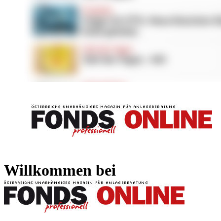
FONDS professionell
FONDS professi
Willkommen bei