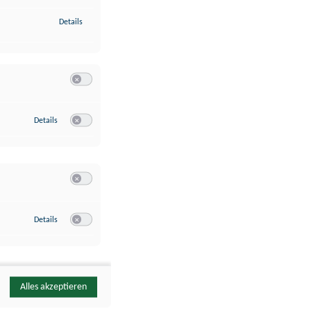
zu Identifikation von Endgeräten anhand automatisch übermittelte
Details
Switch zum Einwilligen bzw. Ablehnen der Kategorie Analyse / 
zu Google Analytics
Details
Switch zum Einwilligen bzw. Ablehnen des Dienstes Google Ana
Switch zum Einwilligen bzw. Ablehnen der Kategorie Sonstige 
zu YouTube
Details
Switch zum Einwilligen bzw. Ablehnen des Dienstes YouTube
Alles akzeptieren