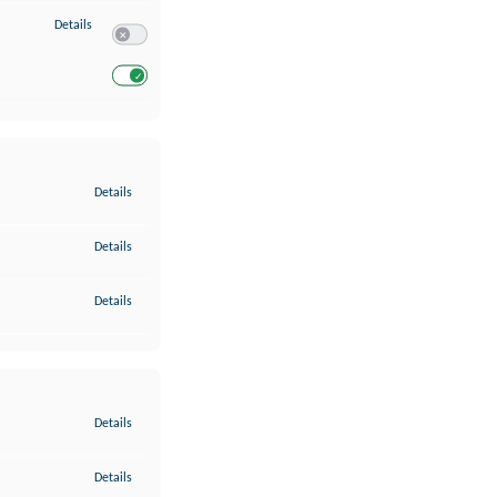
zu Entwicklung und Verbesserung der Angebote
Details
Switch zum Einwilligen bzw. Ablehnen des Dienstes Entwickl
Switch zum Einwilligen bzw. Ablehnen des Dienstes Entwicklu
zu Gewährleistung der Sicherheit, Verhinderung und Aufdeckung v
Details
zu Bereitstellung und Anzeige von Werbung und Inhalten
Details
zu Ihre Entscheidungen zum Datenschutz speichern und übermittel
Details
zu Abgleichung und Kombination von Daten aus unterschiedlichen 
Details
zu Verknüpfung verschiedener Endgeräte
Details