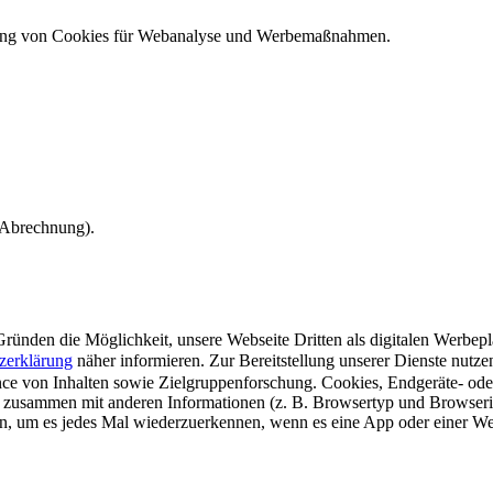
ndung von Cookies für Webanalyse und Werbemaßnahmen.
e Abrechnung).
ünden die Möglichkeit, unsere Webseite Dritten als digitalen Werbeplat
zerklärung
näher informieren.
Zur Bereitstellung unserer Dienste nutz
e von Inhalten sowie Zielgruppenforschung. Cookies, Endgeräte- ode
 zusammen mit anderen Informationen (z. B. Browsertyp und Browserin
n, um es jedes Mal wiederzuerkennen, wenn es eine App oder einer Webs