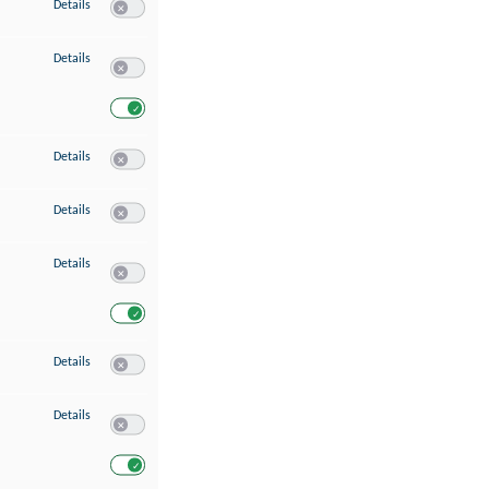
zu Speichern von oder Zugriff auf Informationen auf einem Endgerät
Details
Switch zum Einwilligen bzw. Ablehnen des Dienstes Speichern 
zu Verwendung reduzierter Daten zur Auswahl von Werbeanzeigen
Details
Switch zum Einwilligen bzw. Ablehnen des Dienstes Verwend
Switch zum Einwilligen bzw. Ablehnen des Dienstes Verwendu
zu Erstellung von Profilen für personalisierte Werbung
Details
Switch zum Einwilligen bzw. Ablehnen des Dienstes Erstellung 
zu Verwendung von Profilen zur Auswahl personalisierter Werbung
Details
Switch zum Einwilligen bzw. Ablehnen des Dienstes Verwendun
zu Messung der Werbeleistung
Details
Switch zum Einwilligen bzw. Ablehnen des Dienstes Messung 
Switch zum Einwilligen bzw. Ablehnen des Dienstes Messung d
zu Messung der Performance von Inhalten
Details
Switch zum Einwilligen bzw. Ablehnen des Dienstes Messung 
zu Analyse von Zielgruppen durch Statistiken oder Kombinationen von Dat
Details
Switch zum Einwilligen bzw. Ablehnen des Dienstes Analyse v
Switch zum Einwilligen bzw. Ablehnen des Dienstes Analyse v