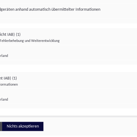
ndgeräten anhand automatisch übermittelter Informationen
icht IAB)
(1)
Fehlerbehebung und Weiterentwicklung
Irland
Impressum
Datenschutzerklärung
Datenschutzeinstellungen
ht IAB)
(1)
nformationen
Irland
ionell
Nichts akzeptieren