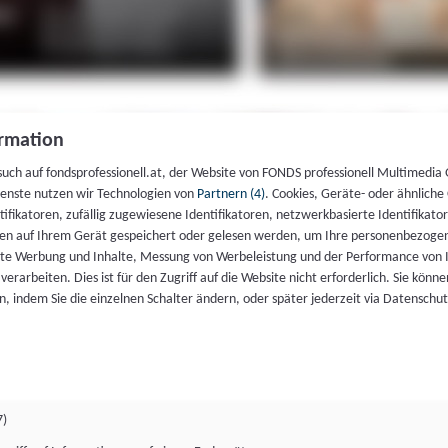
rmation
such auf fondsprofessionell.at, der Website von FONDS professionell Multimedia
ienste nutzen wir Technologien von
Partnern (4)
. Cookies, Geräte- oder ähnliche
entifikatoren, zufällig zugewiesene Identifikatoren, netzwerkbasierte Identifik
en auf Ihrem Gerät gespeichert oder gelesen werden, um Ihre personenbezogen
rte Werbung und Inhalte, Messung von Werbeleistung und der Performance von 
erarbeiten. Dies ist für den Zugriff auf die Website nicht erforderlich. Sie können
, indem Sie die einzelnen Schalter ändern, oder später jederzeit via Datenschu
7)