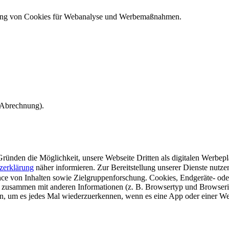
ndung von Cookies für Webanalyse und Werbemaßnahmen.
e Abrechnung).
ünden die Möglichkeit, unsere Webseite Dritten als digitalen Werbeplat
zerklärung
näher informieren.
Zur Bereitstellung unserer Dienste nutz
e von Inhalten sowie Zielgruppenforschung. Cookies, Endgeräte- ode
 zusammen mit anderen Informationen (z. B. Browsertyp und Browserin
n, um es jedes Mal wiederzuerkennen, wenn es eine App oder einer Webs