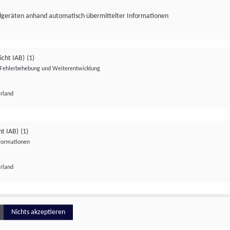
ndgeräten anhand automatisch übermittelter Informationen
icht IAB)
(1)
Fehlerbehebung und Weiterentwicklung
Irland
Impressum
Datenschutzerklärung
Datenschutzeinstellungen
ht IAB)
(1)
nformationen
Irland
ionell
Nichts akzeptieren