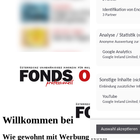
Identifikation von E
3 Partner
Analyse / Statistik
(n
Anonyme Auswertung zur 
Google Analytics
Google Ireland Limited, 
Sonstige Inhalte
(nic
Einbindung zusätzlicher I
FONDS professionell
YouTube
Google Ireland Limited, 
FONDS profess
Willkommen bei
Auswahl akzeptieren
Wie gewohnt mit Werbung lesen