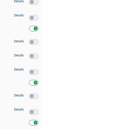
zu Speichern von oder Zugriff auf Informationen auf einem Endgerät
Details
Switch zum Einwilligen bzw. Ablehnen des Dienstes Speichern 
zu Verwendung reduzierter Daten zur Auswahl von Werbeanzeigen
Details
Switch zum Einwilligen bzw. Ablehnen des Dienstes Verwend
Switch zum Einwilligen bzw. Ablehnen des Dienstes Verwendu
zu Erstellung von Profilen für personalisierte Werbung
Details
Switch zum Einwilligen bzw. Ablehnen des Dienstes Erstellung 
zu Verwendung von Profilen zur Auswahl personalisierter Werbung
Details
Switch zum Einwilligen bzw. Ablehnen des Dienstes Verwendun
zu Messung der Werbeleistung
Details
Switch zum Einwilligen bzw. Ablehnen des Dienstes Messung 
Switch zum Einwilligen bzw. Ablehnen des Dienstes Messung d
zu Messung der Performance von Inhalten
Details
Switch zum Einwilligen bzw. Ablehnen des Dienstes Messung 
zu Analyse von Zielgruppen durch Statistiken oder Kombinationen von Dat
Details
Switch zum Einwilligen bzw. Ablehnen des Dienstes Analyse v
Switch zum Einwilligen bzw. Ablehnen des Dienstes Analyse v