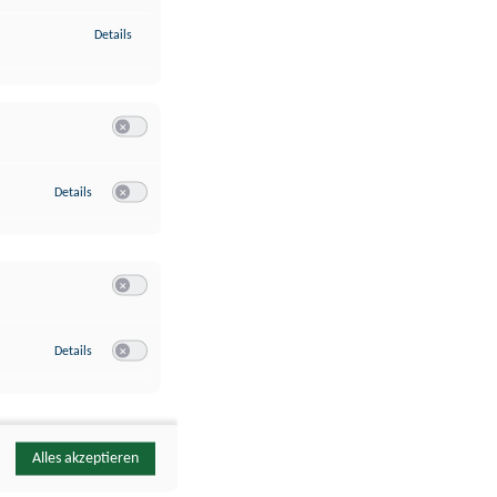
zu Identifikation von Endgeräten anhand automatisch übermittelte
Details
Switch zum Einwilligen bzw. Ablehnen der Kategorie Analyse / 
zu Google Analytics
Details
Switch zum Einwilligen bzw. Ablehnen des Dienstes Google Ana
Switch zum Einwilligen bzw. Ablehnen der Kategorie Sonstige 
zu YouTube
Details
Switch zum Einwilligen bzw. Ablehnen des Dienstes YouTube
Alles akzeptieren