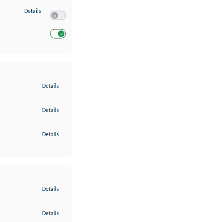
zu Entwicklung und Verbesserung der Angebote
Details
Switch zum Einwilligen bzw. Ablehnen des Dienstes Entwickl
Switch zum Einwilligen bzw. Ablehnen des Dienstes Entwicklu
zu Gewährleistung der Sicherheit, Verhinderung und Aufdeckung v
Details
zu Bereitstellung und Anzeige von Werbung und Inhalten
Details
zu Ihre Entscheidungen zum Datenschutz speichern und übermittel
Details
zu Abgleichung und Kombination von Daten aus unterschiedlichen 
Details
zu Verknüpfung verschiedener Endgeräte
Details