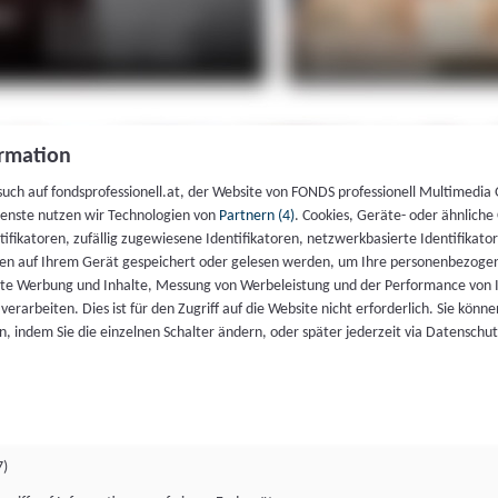
rmation
such auf fondsprofessionell.at, der Website von FONDS professionell Multimedia
ienste nutzen wir Technologien von
Partnern (4)
. Cookies, Geräte- oder ähnliche
entifikatoren, zufällig zugewiesene Identifikatoren, netzwerkbasierte Identifik
en auf Ihrem Gerät gespeichert oder gelesen werden, um Ihre personenbezogen
rte Werbung und Inhalte, Messung von Werbeleistung und der Performance von 
erarbeiten. Dies ist für den Zugriff auf die Website nicht erforderlich. Sie können
, indem Sie die einzelnen Schalter ändern, oder später jederzeit via Datenschu
7)