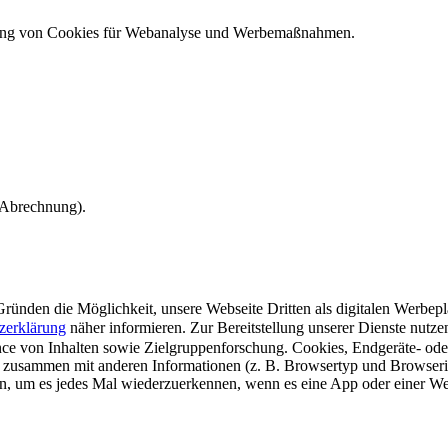
ndung von Cookies für Webanalyse und Werbemaßnahmen.
e Abrechnung).
ünden die Möglichkeit, unsere Webseite Dritten als digitalen Werbeplat
zerklärung
näher informieren.
Zur Bereitstellung unserer Dienste nutz
e von Inhalten sowie Zielgruppenforschung. Cookies, Endgeräte- ode
 zusammen mit anderen Informationen (z. B. Browsertyp und Browserin
n, um es jedes Mal wiederzuerkennen, wenn es eine App oder einer Webs