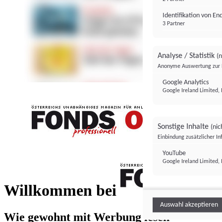
Identifikation von E
3 Partner
Analyse / Statistik
(n
Anonyme Auswertung zur 
Google Analytics
Google Ireland Limited, 
Sonstige Inhalte
(nic
Einbindung zusätzlicher I
FONDS professionell
YouTube
Google Ireland Limited, 
FONDS profess
Willkommen bei
Auswahl akzeptieren
Wie gewohnt mit Werbung lesen