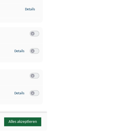
zu Identifikation von Endgeräten anhand automatisch übermittelte
Details
Switch zum Einwilligen bzw. Ablehnen der Kategorie Analyse / 
zu Google Analytics
Details
Switch zum Einwilligen bzw. Ablehnen des Dienstes Google Ana
Switch zum Einwilligen bzw. Ablehnen der Kategorie Sonstige 
zu YouTube
Details
Switch zum Einwilligen bzw. Ablehnen des Dienstes YouTube
Alles akzeptieren