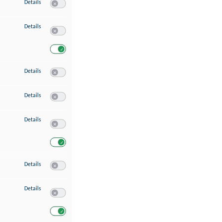
zu Speichern von oder Zugriff auf Informationen auf einem Endgerät
Details
Switch zum Einwilligen bzw. Ablehnen des Dienstes Speichern 
zu Verwendung reduzierter Daten zur Auswahl von Werbeanzeigen
Details
Switch zum Einwilligen bzw. Ablehnen des Dienstes Verwend
Switch zum Einwilligen bzw. Ablehnen des Dienstes Verwendu
zu Erstellung von Profilen für personalisierte Werbung
Details
Switch zum Einwilligen bzw. Ablehnen des Dienstes Erstellung 
zu Verwendung von Profilen zur Auswahl personalisierter Werbung
Details
Switch zum Einwilligen bzw. Ablehnen des Dienstes Verwendun
zu Messung der Werbeleistung
Details
Switch zum Einwilligen bzw. Ablehnen des Dienstes Messung 
Switch zum Einwilligen bzw. Ablehnen des Dienstes Messung d
zu Messung der Performance von Inhalten
Details
Switch zum Einwilligen bzw. Ablehnen des Dienstes Messung 
zu Analyse von Zielgruppen durch Statistiken oder Kombinationen von Dat
Details
Switch zum Einwilligen bzw. Ablehnen des Dienstes Analyse v
Switch zum Einwilligen bzw. Ablehnen des Dienstes Analyse v