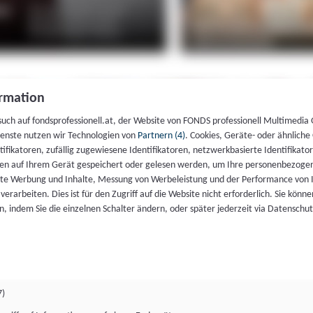
rmation
such auf fondsprofessionell.at, der Website von FONDS professionell Multimedia
ienste nutzen wir Technologien von
Partnern (4)
. Cookies, Geräte- oder ähnliche
entifikatoren, zufällig zugewiesene Identifikatoren, netzwerkbasierte Identifik
en auf Ihrem Gerät gespeichert oder gelesen werden, um Ihre personenbezogen
rte Werbung und Inhalte, Messung von Werbeleistung und der Performance von 
erarbeiten. Dies ist für den Zugriff auf die Website nicht erforderlich. Sie können
, indem Sie die einzelnen Schalter ändern, oder später jederzeit via Datenschu
7)