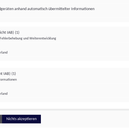
ndgeräten anhand automatisch übermittelter Informationen
icht IAB)
(1)
Fehlerbehebung und Weiterentwicklung
Irland
Impressum
Datenschutzerklärung
Datenschutzeinstellungen
ht IAB)
(1)
nformationen
Irland
ionell
Nichts akzeptieren