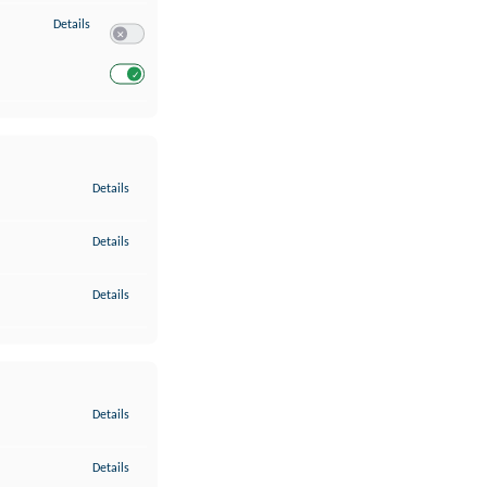
zu Entwicklung und Verbesserung der Angebote
Details
Switch zum Einwilligen bzw. Ablehnen des Dienstes Entwickl
Switch zum Einwilligen bzw. Ablehnen des Dienstes Entwicklu
zu Gewährleistung der Sicherheit, Verhinderung und Aufdeckung v
Details
zu Bereitstellung und Anzeige von Werbung und Inhalten
Details
zu Ihre Entscheidungen zum Datenschutz speichern und übermittel
Details
zu Abgleichung und Kombination von Daten aus unterschiedlichen 
Details
zu Verknüpfung verschiedener Endgeräte
Details