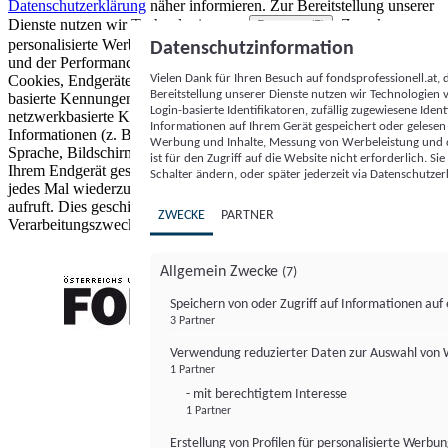
Datenschutzerklärung
näher informieren.
Zur Bereitstellung unserer
Dienste nutzen wir Technologien von
. Zwecke:
Partnern (5)
personalisierte Werbung und Inhalte, Messung von Werbeleistung
Datenschutzinformation
und der Performance von Inhalten sowie Zielgruppenforschung.
Vielen Dank für Ihren Besuch auf fondsprofessionell.at
Cookies, Endgeräte- oder ähnliche Online-Kennungen (z. B. login-
Bereitstellung unserer Dienste nutzen wir Technologien
basierte Kennungen, zufällig generierte Kennungen,
Login-basierte Identifikatoren, zufällig zugewiesene Id
netzwerkbasierte Kennungen) können zusammen mit anderen
Informationen auf Ihrem Gerät gespeichert oder gelese
Informationen (z. B. Browsertyp und Browserinformationen,
Werbung und Inhalte, Messung von Werbeleistung und d
Sprache, Bildschirmgröße, unterstützte Technologien usw.) auf
ist für den Zugriff auf die Website nicht erforderlich. S
Ihrem Endgerät gespeichert oder von dort ausgelesen werden, um es
Schalter ändern, oder später jederzeit via Datenschutzer
jedes Mal wiederzuerkennen, wenn es eine App oder einer Webseite
aufruft. Dies geschieht für einen oder mehrere der hier aufgeführten
ZWECKE
PARTNER
Verarbeitungszwecke.
Allgemein Zwecke
(7)
Speichern von oder Zugriff auf Informationen au
3 Partner
FONDS professionell
Verwendung reduzierter Daten zur Auswahl von
1 Partner
- mit berechtigtem Interesse
1 Partner
Erstellung von Profilen für personalisierte Werbu