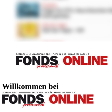
FONDS professionell
FONDS professi
Willkommen bei