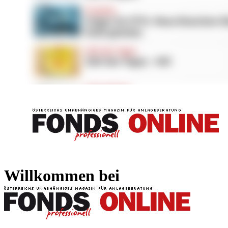
FONDS professionell
FONDS professi
Willkommen bei