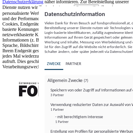
Datenschutzerklärung
näher informieren.
Zur Bereitstellung unserer
Dienste nutzen wir Technologien von
. Zwecke:
Partnern (5)
personalisierte Werbung und Inhalte, Messung von Werbeleistung
Datenschutzinformation
und der Performance von Inhalten sowie Zielgruppenforschung.
Vielen Dank für Ihren Besuch auf fondsprofessionell.at
Cookies, Endgeräte- oder ähnliche Online-Kennungen (z. B. login-
Bereitstellung unserer Dienste nutzen wir Technologien
basierte Kennungen, zufällig generierte Kennungen,
Login-basierte Identifikatoren, zufällig zugewiesene Id
netzwerkbasierte Kennungen) können zusammen mit anderen
Informationen auf Ihrem Gerät gespeichert oder gelese
Informationen (z. B. Browsertyp und Browserinformationen,
Werbung und Inhalte, Messung von Werbeleistung und d
Sprache, Bildschirmgröße, unterstützte Technologien usw.) auf
ist für den Zugriff auf die Website nicht erforderlich. S
Ihrem Endgerät gespeichert oder von dort ausgelesen werden, um es
Schalter ändern, oder später jederzeit via Datenschutzer
jedes Mal wiederzuerkennen, wenn es eine App oder einer Webseite
aufruft. Dies geschieht für einen oder mehrere der hier aufgeführten
ZWECKE
PARTNER
Verarbeitungszwecke.
Allgemein Zwecke
(7)
Speichern von oder Zugriff auf Informationen au
3 Partner
FONDS professionell
Verwendung reduzierter Daten zur Auswahl von
1 Partner
- mit berechtigtem Interesse
1 Partner
Erstellung von Profilen für personalisierte Werbu