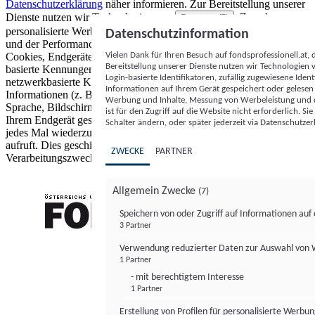
Datenschutzerklärung
näher informieren.
Zur Bereitstellung unserer
Dienste nutzen wir Technologien von
. Zwecke:
Partnern (5)
personalisierte Werbung und Inhalte, Messung von Werbeleistung
Datenschutzinformation
und der Performance von Inhalten sowie Zielgruppenforschung.
Vielen Dank für Ihren Besuch auf fondsprofessionell.at
Cookies, Endgeräte- oder ähnliche Online-Kennungen (z. B. login-
Bereitstellung unserer Dienste nutzen wir Technologien
basierte Kennungen, zufällig generierte Kennungen,
Login-basierte Identifikatoren, zufällig zugewiesene Id
netzwerkbasierte Kennungen) können zusammen mit anderen
Informationen auf Ihrem Gerät gespeichert oder gelese
Informationen (z. B. Browsertyp und Browserinformationen,
Werbung und Inhalte, Messung von Werbeleistung und d
Sprache, Bildschirmgröße, unterstützte Technologien usw.) auf
ist für den Zugriff auf die Website nicht erforderlich. S
Ihrem Endgerät gespeichert oder von dort ausgelesen werden, um es
Schalter ändern, oder später jederzeit via Datenschutzer
jedes Mal wiederzuerkennen, wenn es eine App oder einer Webseite
aufruft. Dies geschieht für einen oder mehrere der hier aufgeführten
ZWECKE
PARTNER
Verarbeitungszwecke.
Allgemein Zwecke
(7)
Speichern von oder Zugriff auf Informationen au
3 Partner
FONDS professionell
Verwendung reduzierter Daten zur Auswahl von
1 Partner
- mit berechtigtem Interesse
1 Partner
Erstellung von Profilen für personalisierte Werbu