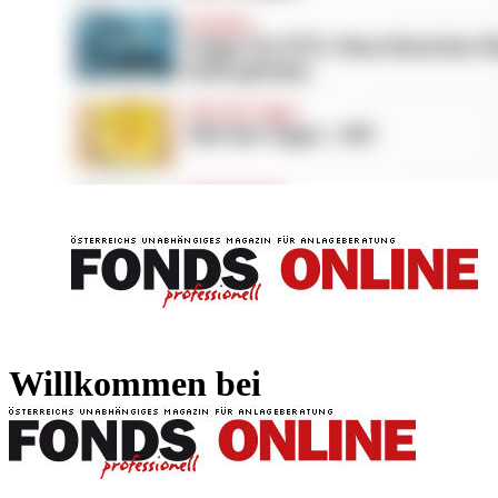
FONDS professionell
FONDS professi
Willkommen bei