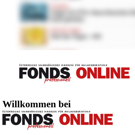
FONDS professionell
FONDS professi
Willkommen bei