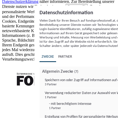
Datenschutzerklärung
näher informieren.
Zur Bereitstellung unserer
Dienste nutzen wir Technologien von
. Zwecke:
Partnern (5)
personalisierte Werbung und Inhalte, Messung von Werbeleistung
Datenschutzinformation
und der Performance von Inhalten sowie Zielgruppenforschung.
Vielen Dank für Ihren Besuch auf fondsprofessionell.at
Cookies, Endgeräte- oder ähnliche Online-Kennungen (z. B. login-
Bereitstellung unserer Dienste nutzen wir Technologien
basierte Kennungen, zufällig generierte Kennungen,
Login-basierte Identifikatoren, zufällig zugewiesene Id
netzwerkbasierte Kennungen) können zusammen mit anderen
Informationen auf Ihrem Gerät gespeichert oder gelese
Informationen (z. B. Browsertyp und Browserinformationen,
Werbung und Inhalte, Messung von Werbeleistung und d
Sprache, Bildschirmgröße, unterstützte Technologien usw.) auf
ist für den Zugriff auf die Website nicht erforderlich. S
Ihrem Endgerät gespeichert oder von dort ausgelesen werden, um es
Schalter ändern, oder später jederzeit via Datenschutzer
jedes Mal wiederzuerkennen, wenn es eine App oder einer Webseite
aufruft. Dies geschieht für einen oder mehrere der hier aufgeführten
ZWECKE
PARTNER
Verarbeitungszwecke.
Allgemein Zwecke
(7)
Speichern von oder Zugriff auf Informationen au
3 Partner
FONDS professionell
Verwendung reduzierter Daten zur Auswahl von
1 Partner
- mit berechtigtem Interesse
1 Partner
Erstellung von Profilen für personalisierte Werbu