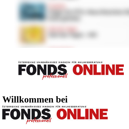
FONDS professionell
FONDS professi
Willkommen bei