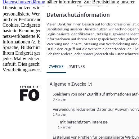
Datenschutzerklärung
näher informieren.
Zur Bereitstellung unserer
Dienste nutzen wir Technologien von
. Zwecke:
Partnern (5)
personalisierte Werbung und Inhalte, Messung von Werbeleistung
Datenschutzinformation
und der Performance von Inhalten sowie Zielgruppenforschung.
Vielen Dank für Ihren Besuch auf fondsprofessionell.at
Cookies, Endgeräte- oder ähnliche Online-Kennungen (z. B. login-
Bereitstellung unserer Dienste nutzen wir Technologien
basierte Kennungen, zufällig generierte Kennungen,
Login-basierte Identifikatoren, zufällig zugewiesene Id
netzwerkbasierte Kennungen) können zusammen mit anderen
Informationen auf Ihrem Gerät gespeichert oder gelese
Informationen (z. B. Browsertyp und Browserinformationen,
Werbung und Inhalte, Messung von Werbeleistung und d
Sprache, Bildschirmgröße, unterstützte Technologien usw.) auf
ist für den Zugriff auf die Website nicht erforderlich. S
Ihrem Endgerät gespeichert oder von dort ausgelesen werden, um es
Schalter ändern, oder später jederzeit via Datenschutzer
jedes Mal wiederzuerkennen, wenn es eine App oder einer Webseite
aufruft. Dies geschieht für einen oder mehrere der hier aufgeführten
ZWECKE
PARTNER
Verarbeitungszwecke.
Allgemein Zwecke
(7)
Speichern von oder Zugriff auf Informationen au
3 Partner
FONDS professionell
Verwendung reduzierter Daten zur Auswahl von
1 Partner
- mit berechtigtem Interesse
1 Partner
Erstellung von Profilen für personalisierte Werbu