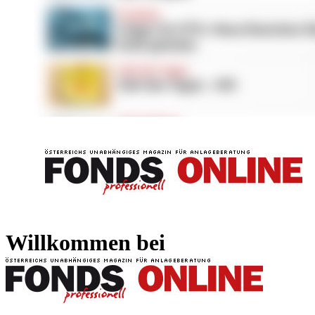
FONDS professionell
FONDS professi
Willkommen bei