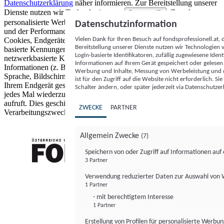
Datenschutzerklärung
näher informieren.
Zur Bereitstellung unserer
Dienste nutzen wir Technologien von
. Zwecke:
Partnern (5)
personalisierte Werbung und Inhalte, Messung von Werbeleistung
Datenschutzinformation
und der Performance von Inhalten sowie Zielgruppenforschung.
Vielen Dank für Ihren Besuch auf fondsprofessionell.at
Cookies, Endgeräte- oder ähnliche Online-Kennungen (z. B. login-
Bereitstellung unserer Dienste nutzen wir Technologien
basierte Kennungen, zufällig generierte Kennungen,
Login-basierte Identifikatoren, zufällig zugewiesene Id
netzwerkbasierte Kennungen) können zusammen mit anderen
Informationen auf Ihrem Gerät gespeichert oder gelese
Informationen (z. B. Browsertyp und Browserinformationen,
Werbung und Inhalte, Messung von Werbeleistung und d
Sprache, Bildschirmgröße, unterstützte Technologien usw.) auf
ist für den Zugriff auf die Website nicht erforderlich. S
Ihrem Endgerät gespeichert oder von dort ausgelesen werden, um es
Schalter ändern, oder später jederzeit via Datenschutzer
jedes Mal wiederzuerkennen, wenn es eine App oder einer Webseite
aufruft. Dies geschieht für einen oder mehrere der hier aufgeführten
ZWECKE
PARTNER
Verarbeitungszwecke.
Allgemein Zwecke
(7)
Speichern von oder Zugriff auf Informationen au
3 Partner
FONDS professionell
Verwendung reduzierter Daten zur Auswahl von
1 Partner
- mit berechtigtem Interesse
1 Partner
Erstellung von Profilen für personalisierte Werbu